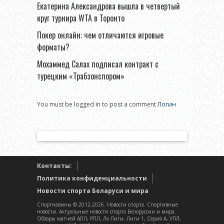
Екатерина Александрова вышла в четвертый
круг турнира WTA в Торонто
Покер онлайн: чем отличаются игровые
форматы?
Мохаммед Салах подписал контракт с
турецким «Трабзонспором»
You must be logged in to post a comment
Логин
Контакты:
Политика конфиденциальности
Новости спорта Беларуси и мира
Спортнавины © 2012-2026. Новости спорта. Спортивные
новости. Актуальные новости спорта Белоруссии и мира.
Обзоры матчей АПЛ, РПЛ, Ла Лиги, Лиги 1, Серия А, УПЛ,