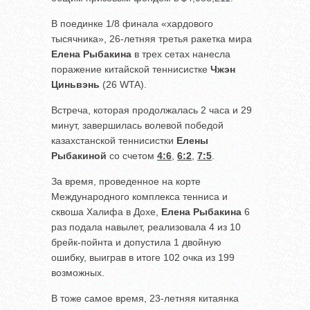
В поединке 1/8 финала «хардового
тысячника», 26-летняя третья ракетка мира
Елена Рыбакина
в трех сетах нанесла
поражение китайской теннисистке
Чжэн
Циньвэнь
(26 WTA).
Встреча, которая продолжалась 2 часа и 29
минут, завершилась волевой победой
казахстанской теннисистки
Елены
Рыбакиной
со счетом
4:6
,
6:2
,
7:5
.
За время, проведенное на корте
Международного комплекса тенниса и
сквоша Халифа в Дохе,
Елена Рыбакина
6
раз подала навылет, реализовала 4 из 10
брейк-пойнта и допустила 1 двойную
ошибку, выиграв в итоге 102 очка из 199
возможных.
В тоже самое время, 23-летняя китаянка