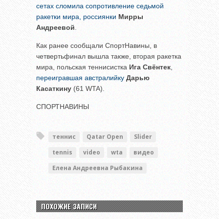
сетах сломила сопротивление седьмой
ракетки мира, россиянки
Мирры
Андреевой
.
Как ранее сообщали СпортНавины, в
четвертьфинал вышла также, вторая ракетка
мира, польская теннисистка
Ига Свёнтек
,
переигравшая австралийку
Дарью
Касаткину
(61 WTA).
СПОРТНАВИНЫ
теннис
Qatar Open
Slider
tennis
video
wta
видео
Елена Андреевна Рыбакина
ПОХОЖИЕ ЗАПИСИ