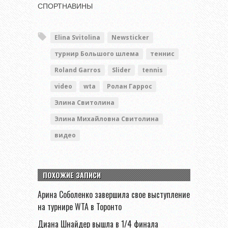
СПОРТНАВИНЫ
Elina Svitolina
Newsticker
турнир Большого шлема
теннис
Roland Garros
Slider
tennis
video
wta
Ролан Гаррос
Элина Свитолина
Элина Михайловна Свитолина
видео
ПОХОЖИЕ ЗАПИСИ
Арина Соболенко завершила свое выступление
на турнире WTA в Торонто
Диана Шнайдер вышла в 1/4 финала