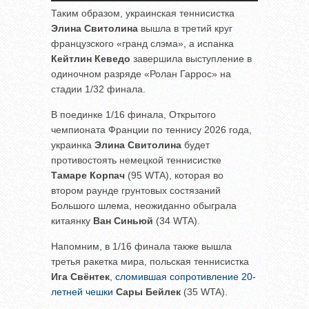
Таким образом, украинская теннисистка
Элина Свитолина
вышла в третий круг
французского «гранд слэма», а испанка
Кейтлин Кеведо
завершила выступление в
одиночном разряде «Ролан Гаррос» на
стадии 1/32 финала.
В поединке 1/16 финала, Открытого
чемпионата Франции по теннису 2026 года,
украинка
Элина Свитолина
будет
противостоять немецкой теннисистке
Тамаре Корпач
(95 WTA), которая во
втором раунде грунтовых состязаний
Большого шлема, неожиданно обыграла
китаянку
Ван Синьюй
(34 WTA).
Напомним, в 1/16 финала также вышла
третья ракетка мира, польская теннисистка
Ига Свёнтек
,
сломившая сопротивление 20-
летней чешки
Сары Бейлек
(35 WTA).