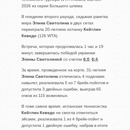
2026 из серии Большого шлема.
В поединке второго раунда, седьмая ракетка
мира
Элина Свитолина
в двух сетах
переиграла 20-летнюю испанку
Кейтлин
Кеведо
(126 WTA).
Встреча, которая продолжалась 1 час и 19
минут, завершилась победой украинки
Элины Свитолиной
со счетом
6:0
,
6:4
.
За время, проведенное на корте, 31-летняя
Элина Свитолина
отличилась 4 подачами
навылет, реализовала 5 из 7 брейк-пойнтов и
допустила 3 двойных ошибки, выиграв 65
очков из 115 возможных.
В тоже самое время, испанская теннисистка
Кейтлин Кеведо
не смогла отметиться
эйсами, реализовала 1 из 4 брейк-пойнт и
допустила 1 двойную ошибку, набрав в итоге