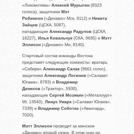
«Локомотива»
Алексей Мурыгин
(8323
голоса), защитники
Мэт
Робинсон
(«Динамо» Мск, 8112) и
Никита
Зайцев
(ЦСКА, 5087),
нападающие
Александр Радулов
(ЦСКА,
16227),
Илья Ковальчук
(СКА, 9695) и
Мэтт
Эллисон
(«Динамо» Мн, 8140).
Стартовый состав команды Востока
представят следующие хоккеисты: вратарь
«Сибири»
Александр Салак
(9661 голос),
защитники
Александр Логинов
(«Салават
Юлаев», 8783) и
Владимир
Денисов
(«Трактор», 5930),
нападающие
Сергей Мозякин
(«Металлург»
Мг, 13540),
Линус Умарк
(«Салават Юлаев»,
7339) и
Владимир Соботка
(«Авангард»,
7020).
Мэтт Эллисон
проводит за минское
«Динамо» второй сезон. В этом году он