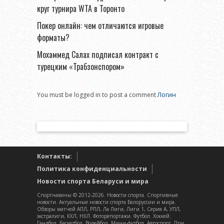
круг турнира WTA в Торонто
Покер онлайн: чем отличаются игровые
форматы?
Мохаммед Салах подписал контракт с
турецким «Трабзонспором»
You must be logged in to post a comment
Логин
Контакты:
Политика конфиденциальности
Новости спорта Беларуси и мира
Спортнавины © 2012-2026. Новости спорта. Спортивные
новости. Актуальные новости спорта Белоруссии и мира.
Обзоры матчей АПЛ, РПЛ, Ла Лиги, Лиги 1, Серия А, УПЛ,
экстралиги, КХЛ, НХЛ. Фоторепортажи. Футбол. Хоккей.
Гандбол. Баскетбол. Волейбол. Мини-футбол. Автоспорт. При