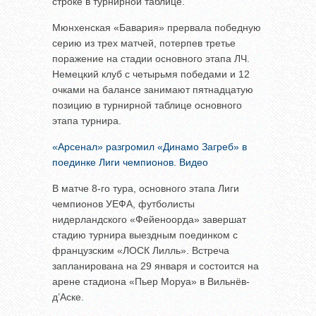
строке в турнирной таблице.
Мюнхенская «Бавария» прервала победную
серию из трех матчей, потерпев третье
поражение на стадии основного этапа ЛЧ.
Немецкий клуб с четырьмя победами и 12
очками на балансе занимают пятнадцатую
позицию в турнирной таблице основного
этапа турнира.
«Арсенал» разгромил «Динамо Загреб» в
поединке Лиги чемпионов. Видео
В матче 8-го тура, основного этапа Лиги
чемпионов УЕФА, футболисты
нидерландского «Фейеноорда» завершат
стадию турнира выездным поединком с
французским «ЛОСК Лилль». Встреча
запланирована на 29 января и состоится на
арене стадиона «Пьер Моруа» в Вильнёв-
д’Аске.