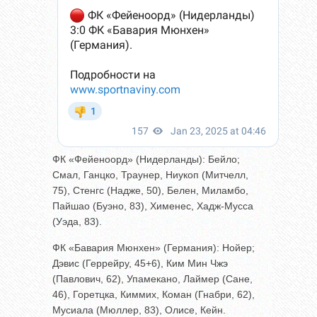
ФК «Фейеноорд» (Нидерланды): Бейло;
Смал, Ганцко, Траунер, Ниукоп (Митчелл,
75), Стенгс (Надже, 50), Белен, Миламбо,
Пайшао (Буэно, 83), Хименес, Хадж-Мусса
(Уэда, 83).
ФК «Бавария Мюнхен» (Германия): Нойер;
Дэвис (Геррейру, 45+6), Ким Мин Чжэ
(Павлович, 62), Упамекано, Лаймер (Сане,
46), Горетцка, Киммих, Коман (Гнабри, 62),
Мусиала (Мюллер, 83), Олисе, Кейн.