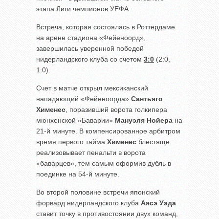
этапа Лиги чемпионов УЕФА.
Встреча, которая состоялась в Роттердаме
на арене стадиона «Фейеноорд»,
завершилась уверенной победой
нидерландского клуба со счетом
3:0
(2:0,
1:0).
Счет в матче открыл мексиканский
нападающий «Фейеноорда»
Сантьяго
Хименес
, поразивший ворота голкипера
мюнхенской «Баварии»
Мануэля Нойера
на
21-й минуте. В компенсированное арбитром
время первого тайма
Хименес
блестяще
реализовывает пенальти в ворота
«баварцев», тем самым оформив дубль в
поединке на 54-й минуте.
Во второй половине встречи японский
форвард нидерландского клуба
Аясэ Уэда
ставит точку в противостоянии двух команд,