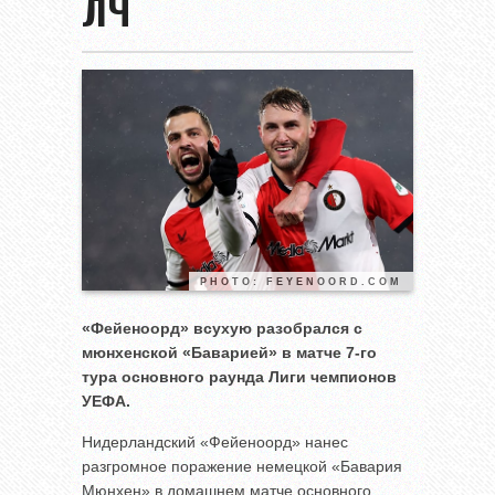
ЛЧ
PHOTO: FEYENOORD.COM
«Фейеноорд» всухую разобрался с
мюнхенской «Баварией» в матче 7-го
тура основного раунда Лиги чемпионов
УЕФА.
Нидерландский «Фейеноорд» нанес
разгромное поражение немецкой «Бавария
Мюнхен» в домашнем матче основного