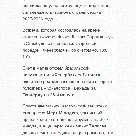
поединке регулярного турецкого первенства
сильнейшего дивизиона страны сезона
2025/2026 года.
Встреча, которая состоялась на арене
стадиона «Фенербахче Шюкрю Сараджоглу»
в Стамбуле, завершилась уверенной
победой «Фенербахче» со счетом
4:0
(3:0,
1:0).
Счет в матче открыл бразильский
полузащитник «Фенербахче»
Талиска
,
блестяще реализовавший пенальти в ворота
голкипера «Коньяспора»
Бахадыра
Гюнгёрду
на 28-й минуте.
Спустя две минуты австрийский защитник
«канареек»
Мерт Мюлдюр
, удвоивший
превосходство столичной дружины на 30-й
минуте, а еще через семь минут
Талиска
доводит счет в поединке до разгромного, тем