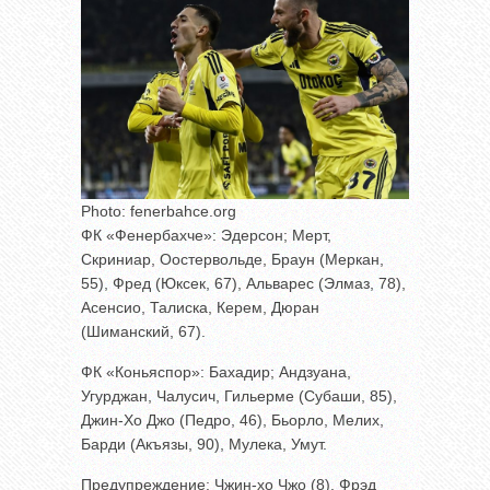
Photo: fenerbahce.org
ФК «Фенербахче»: Эдерсон; Мерт,
Скриниар, Оостервольде, Браун (Меркан,
55), Фред (Юксек, 67), Альварес (Элмаз, 78),
Асенсио, Талиска, Керем, Дюран
(Шиманский, 67).
ФК «Коньяспор»: Бахадир; Андзуана,
Угурджан, Чалусич, Гильерме (Субаши, 85),
Джин-Хо Джо (Педро, 46), Бьорло, Мелих,
Барди (Акъязы, 90), Мулека, Умут.
Предупреждение: Чжин-хо Чжо (8), Фрэд