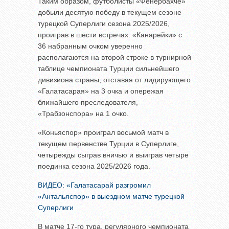
Таким образом, футболисты «Фенербахче»
добыли десятую победу в текущем сезоне
турецкой Суперлиги сезона 2025/2026,
проиграв в шести встречах. «Канарейки» с
36 набранным очком уверенно
располагаются на второй строке в турнирной
таблице чемпионата Турции сильнейшего
дивизиона страны, отставая от лидирующего
«Галатасарая» на 3 очка и опережая
ближайшего преследователя,
«Трабзонспора» на 1 очко.
«Коньяспор» проиграл восьмой матч в
текущем первенстве Турции в Суперлиге,
четырежды сыграв вничью и выиграв четыре
поединка сезона 2025/2026 года.
ВИДЕО: «Галатасарай разгромил
«Антальяспор» в выездном матче турецкой
Суперлиги
В матче 17-го тура, регулярного чемпионата