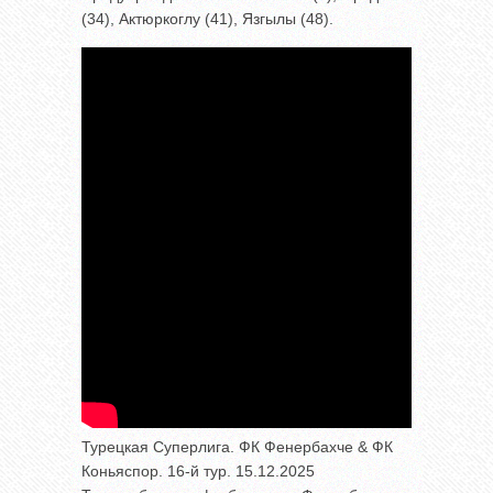
(34), Актюркоглу (41), Язгылы (48).
Турецкая Суперлига. ФК Фенербахче & ФК
Коньяспор. 16-й тур. 15.12.2025