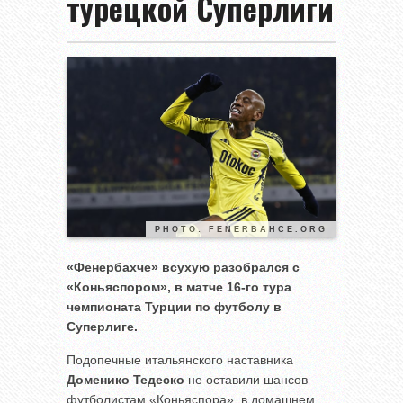
турецкой Суперлиги
PHOTO: FENERBAHCE.ORG
«Фенербахче» всухую разобрался с
«Коньяспором», в матче 16-го тура
чемпионата Турции по футболу в
Суперлиге.
Подопечные итальянского наставника
Доменико Тедеско
не оставили шансов
футболистам «Коньяспора», в домашнем