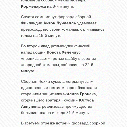
голкипера сборной Чехии
Йозефа
Корженаржа
на 8-й минуте.
Спустя семь минут форвард сборной
Финляндии
Антон Лунделль
удваивает
превосходство своей команды, отличившись
голом на 15-й минуте.
Во второй двадцатиминутке финский
нападающий
Конста Хелениус
«прописывает» третью шайбу в воротах
«народной команды, забросив на 22-й
минуте.
Сборная Чехии сумела «огрызнуться»
единственным взятием ворот, благодаря
стараниям защитника
Филипа Гронека
,
огорчившего вратаря «суоми»
Юстуса
Аннунена
, реализовав преимущество
большинства на исходе 31-й минуты.
В третьем отрезке встречи форвард сборной