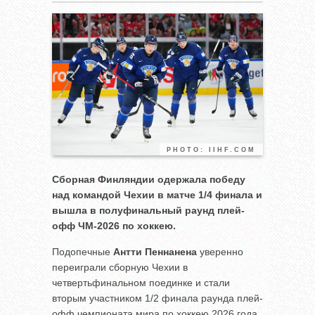
PHOTO: IIHF.COM
Сборная Финляндии одержала победу
над командой Чехии в матче 1/4 финала и
вышла в полуфинальный раунд плей-
офф ЧМ-2026 по хоккею.
Подопечные
Антти Пеннанена
уверенно
переиграли сборную Чехии в
четвертьфинальном поединке и стали
вторым участником 1/2 финала раунда плей-
офф чемпионата мира по хоккею 2026 года