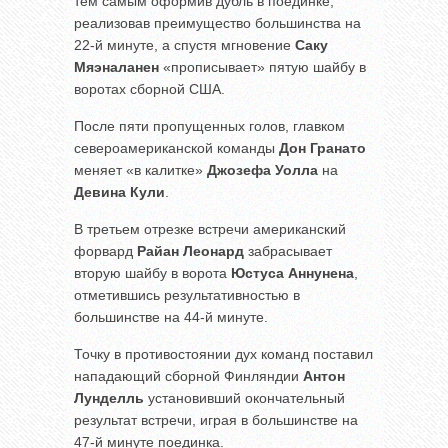
тем самым оформив дубль в поединке,
реализовав преимущество большинства на
22-й минуте, а спустя мгновение
Саку
Мяэналанен
«прописывает» пятую шайбу в
воротах сборной США.
После пяти пропущенных голов, главком
североамериканской команды
Дон Гранато
меняет «в калитке»
Джозефа Уолла
на
Девина Кули
.
В третьем отрезке встречи американский
форвард
Райан Леонард
забрасывает
вторую шайбу в ворота
Юстуса Аннунена
,
отметившись результативностью в
большинстве на 44-й минуте.
Точку в противостоянии дух команд поставил
нападающий сборной Финляндии
Антон
Лунделль
установивший окончательный
результат встречи, играя в большинстве на
47-й минуте поединка.