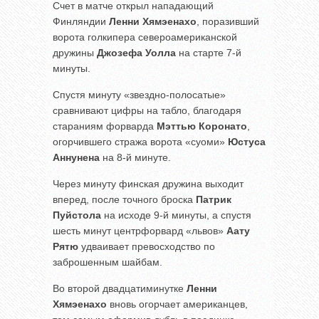
Счет в матче открыл нападающий
Финляндии
Ленни Хямэенахо
, поразивший
ворота голкипера североамериканской
дружины
Джозефа Уолла
на старте 7-й
минуты.
Спустя минуту «звездно-полосатые»
сравнивают цифры на табло, благодаря
стараниям форварда
Мэттью Коронато
,
огорчившего стража ворота «суоми»
Юстуса
Аннунена
на 8-й минуте.
Через минуту финская дружина выходит
вперед, после точного броска
Патрик
Пуйстола
на исходе 9-й минуты, а спустя
шесть минут центрфорвард «львов»
Аату
Рятю
удваивает превосходство по
заброшенным шайбам.
Во второй двадцатиминутке
Ленни
Хямэенахо
вновь огорчает американцев,