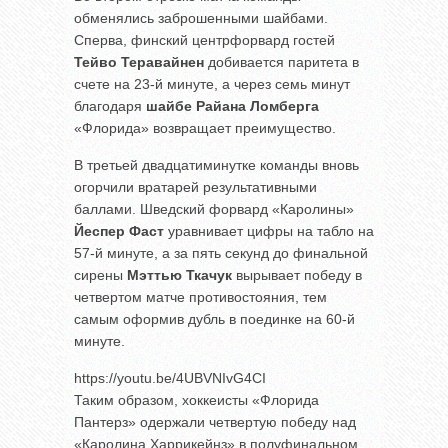
обменялись заброшенными шайбами.
Сперва, финский центрфорвард гостей
Тейво Теравайнен
добивается паритета в
счете на 23-й минуте, а через семь минут
благодаря
шайбе Райана Ломберга
«Флорида» возвращает преимущество.
В третьей двадцатиминутке команды вновь
огорчили вратарей результативными
баллами. Шведский форвард «Каролины»
Йеспер Фаст
уравнивает цифры на табло на
57-й минуте, а за пять секунд до финальной
сирены
Мэттью Ткачук
вырывает победу в
четвертом матче противостояния, тем
самым оформив дубль в поединке на 60-й
минуте.
https://youtu.be/4UBVNIvG4CI
Таким образом, хоккеисты «Флорида
Пантерз» одержали четвертую победу над
«Каролина Харрикейнз» в полуфинальном