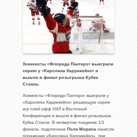
Хоккеисты «Флорида Пантерз» выиграли
серию у «Каролина Харрикейнз» и
вышли в финал розыгрыша Кубка
Стэнли.
Хоккеисты «Флорида Пантерз» выиграли у
«Каролина Харрикейнз» решающую серию
игр плей-офф НХЛ в Восточной
Конференции и вышли в финал розыгрыша
Кубка Стэнли. В четвертом поединке 1/2
финала, подопечные
Пола Мориса
нанесли
поражение «Каролина Харрикейнз», тем