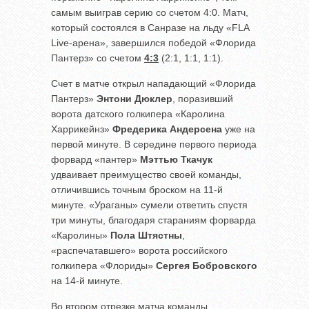
самым выиграв серию со счетом 4:0. Матч,
который состоялся в Санразе на льду «FLA
Live-арена», завершился победой «Флорида
Пантерз» со счетом
4:3
(2:1, 1:1, 1:1).
Счет в матче открыл нападающий «Флорида
Пантерз»
Энтони Дюклер
, поразивший
ворота датского голкипера «Каролина
Харрикейнз»
Фредерика Андерсена
уже на
первой минуте. В середине первого периода
форвард «пантер»
Мэттью Ткачук
удваивает преимущество своей команды,
отличившись точным броском на 11-й
минуте. «Ураганы» сумели ответить спустя
три минуты, благодаря стараниям форварда
«Каролины»
Пола Штястны
,
«распечатавшего» ворота российского
голкипера «Флориды»
Сергея Бобровского
на 14-й минуте.
Во втором отрезке матча команды