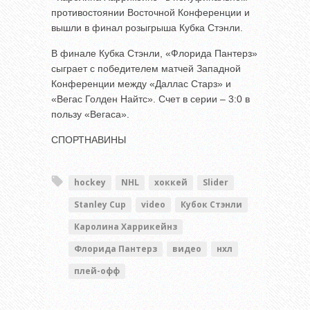
противостоянии Восточной Конференции и
вышли в финал розыгрыша Кубка Стэнли.
В финале Кубка Стэнли, «Флорида Пантерз»
сыграет с победителем матчей Западной
Конференции между «Даллас Старз» и
«Вегас Голден Найтс». Счет в серии – 3:0 в
пользу «Вегаса».
СПОРТНАВИНЫ
hockey
NHL
хоккей
Slider
Stanley Cup
video
Кубок Стэнли
Каролина Харрикейнз
Флорида Пантерз
видео
нхл
плей-офф