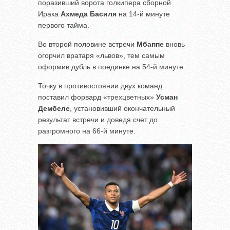
поразивший ворота голкипера сборной
Ирака
Ахмеда Басиля
на 14-й минуте
первого тайма.
Во второй половине встречи
Мбаппе
вновь
огорчил вратаря «львов», тем самым
оформив дубль в поединке на 54-й минуте.
Точку в противостоянии двух команд
поставил форвард «трехцветных»
Усман
Дембеле
, установивший окончательный
результат встречи и доведя счет до
разгромного на 66-й минуте.