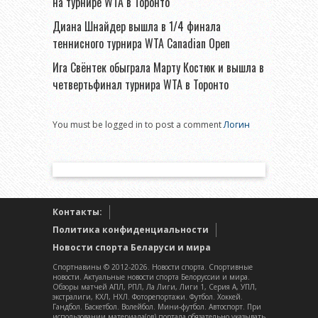
на турнире WTA в Торонто
Диана Шнайдер вышла в 1/4 финала
теннисного турнира WTA Canadian Open
Ига Свёнтек обыграла Марту Костюк и вышла в
четвертьфинал турнира WTA в Торонто
You must be logged in to post a comment
Логин
Контакты:
Политика конфиденциальности
Новости спорта Беларуси и мира
Спортнавины © 2012-2026. Новости спорта. Спортивные
новости. Актуальные новости спорта Белоруссии и мира.
Обзоры матчей АПЛ, РПЛ, Ла Лиги, Лиги 1, Серия А, УПЛ,
экстралиги, КХЛ, НХЛ. Фоторепортажи. Футбол. Хоккей.
Гандбол. Баскетбол. Волейбол. Мини-футбол. Автоспорт. При
использовании материала(ов) портала обязательно указывать