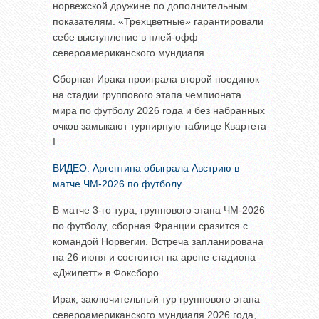
норвежской дружине по дополнительным
показателям. «Трехцветные» гарантировали
себе выступление в плей-офф
североамериканского мундиаля.
Сборная Ирака проиграла второй поединок
на стадии группового этапа чемпионата
мира по футболу 2026 года и без набранных
очков замыкают турнирную таблице Квартета
I.
ВИДЕО: Аргентина обыграла Австрию в
матче ЧМ-2026 по футболу
В матче 3-го тура, группового этапа ЧМ-2026
по футболу, сборная Франции сразится с
командой Норвегии. Встреча запланирована
на 26 июня и состоится на арене стадиона
«Джилетт» в Фоксборо.
Ирак, заключительный тур группового этапа
североамериканского мундиаля 2026 года,