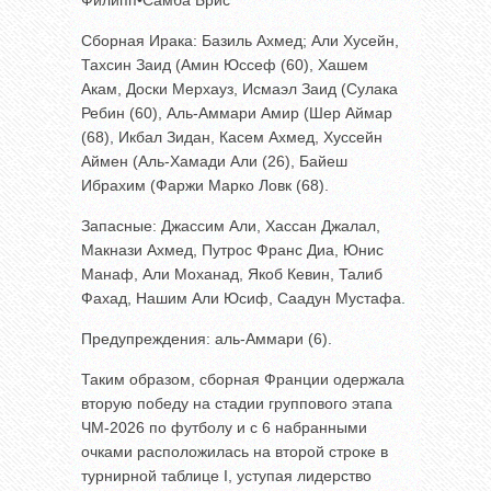
Филипп•Самба Брис
Сборная Ирака: Базиль Ахмед; Али Хусейн,
Тахсин Заид (Амин Юссеф (60), Хашем
Акам, Доски Мерхауз, Исмаэл Заид (Сулака
Ребин (60), Аль-Аммари Амир (Шер Аймар
(68), Икбал Зидан, Касем Ахмед, Хуссейн
Аймен (Аль-Хамади Али (26), Байеш
Ибрахим (Фаржи Марко Ловк (68).
Запасные: Джассим Али, Хассан Джалал,
Макнази Ахмед, Путрос Франс Диа, Юнис
Манаф, Али Моханад, Якоб Кевин, Талиб
Фахад, Нашим Али Юсиф, Саадун Мустафа.
Предупреждения: аль-Аммари (6).
Таким образом, сборная Франции одержала
вторую победу на стадии группового этапа
ЧМ-2026 по футболу и с 6 набранными
очками расположилась на второй строке в
турнирной таблице I, уступая лидерство