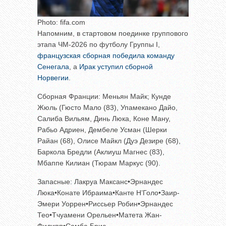
Photo: fifa.com
Напомним, в стартовом поединке группового
этапа ЧМ-2026 по футболу Группы I,
французская сборная победила команду
Сенегала
, а
Ирак уступил сборной
Норвегии
.
Сборная Франции: Меньян Майк; Кунде
Жюль (Гюсто Мало (83), Упамекано Дайо,
Салиба Вильям, Динь Люка, Коне Ману,
Рабьо Адриен, Дембеле Усман (Шерки
Райан (68), Олисе Майкл (Дуэ Дезире (68),
Баркола Бредли (Аклиуш Магнес (83),
Мбаппе Килиан (Тюрам Маркус (90).
Запасные: Лакруа Максанс•Эрнандес
Люка•Конате Ибраима•Канте Н’Голо•Заир-
Эмери Уоррен•Риссьер Робин•Эрнандес
Тео•Тчуамени Орельен•Матета Жан-