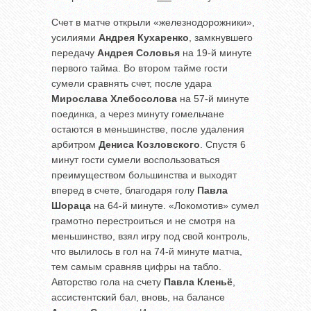
Счет в матче открыли «железнодорожники»,
усилиями
Андрея Кухаренко
, замкнувшего
передачу
Андрея Соловья
на 19-й минуте
первого тайма. Во втором тайме гости
сумели сравнять счет, после удара
Мирослава Хлебосолова
на 57-й минуте
поединка, а через минуту гомельчане
остаются в меньшинстве, после удаления
арбитром
Дениса Козловского
. Спустя 6
минут гости сумели воспользоваться
преимуществом большинства и выходят
вперед в счете, благодаря голу
Павла
Шораца
на 64-й минуте. «Локомотив» сумел
грамотно перестроиться и не смотря на
меньшинство, взял игру под свой контроль,
что вылилось в гол на 74-й минуте матча,
тем самым сравняв цифры на табло.
Авторство гола на счету
Павла Кленьё
,
ассистентский бал, вновь, на балансе