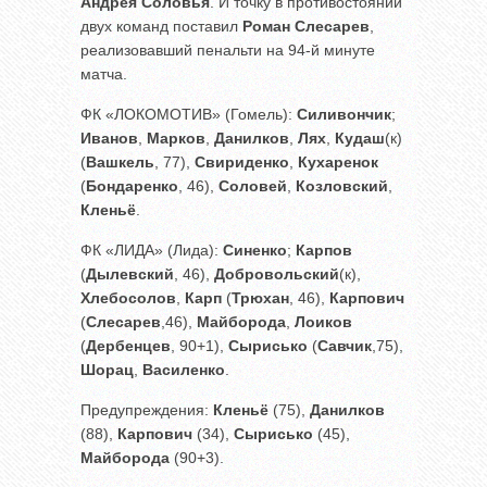
Андрея Соловья
. И точку в противостоянии
двух команд поставил
Роман Слесарев
,
реализовавший пенальти на 94-й минуте
матча.
ФК «ЛОКОМОТИВ» (Гомель):
Силивончик
;
Иванов
,
Марков
,
Данилков
,
Лях
,
Кудаш
(к)
(
Вашкель
, 77),
Свириденко
,
Кухаренок
(
Бондаренко
, 46),
Соловей
,
Козловский
,
Кленьё
.
ФК «ЛИДА» (Лида):
Синенко
;
Карпов
(
Дылевский
, 46),
Добровольский
(к),
Хлебосолов
,
Карп
(
Трюхан
, 46),
Карпович
(
Слесарев
,46),
Майборода
,
Лоиков
(
Дербенцев
, 90+1),
Сырисько
(
Савчик
,75),
Шорац
,
Василенко
.
Предупреждения:
Кленьё
(75),
Данилков
(88),
Карпович
(34),
Сырисько
(45),
Майборода
(90+3).