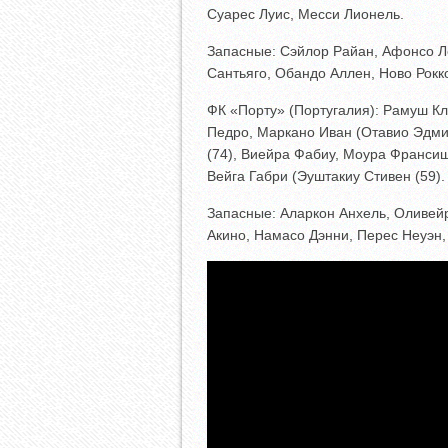
Суарес Луис, Месси Лионель.
Запасные: Сэйлор Райан, Афонсо Л
Сантьяго, Обандо Аллен, Ново Рокк
ФК «Порту» (Португалия): Рамуш К
Педро, Маркано Иван (Отавио Эдми
(74), Виейра Фабиу, Моура Франсиш
Вейга Габри (Эуштакиу Стивен (59).
Запасные: Аларкон Анхель, Оливей
Акино, Намасо Дэнни, Перес Неуэн,