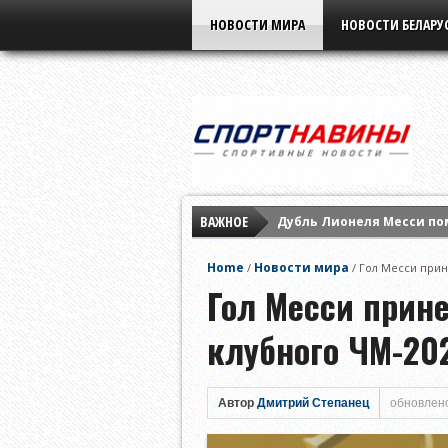
НОВОСТИ МИРА
НОВОСТИ БЕЛАРУ
ВАЖНОЕ
Дубль Лионеля Месси по
«Фенербахче» выиграл у
Home
Новости мира
/
/
Гол Месси прин
Мохаммед Салах подписа
Гол Месси прине
клубного ЧМ-20
Автор
Дмитрий Степанец
обновлено