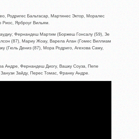
ео, Родригес Бальтасар, Мартинес Эктор, Моралес
о Риос, Ярброуг Вильям.
лаудиу; Фернандеш Мартим (Боржеш Гонсалу (59), Зе
лсон (87), Мариу Жоау, Варела Алан (Гомес Виллиам
ку (Гюль Дениз (87), Мора Родриго, Агехова Саму,
ра Андре, Фернандеш Диогу, Вашку Соуза, Пепе
 Занузи Зайду, Перес Томас, Франку Андре.