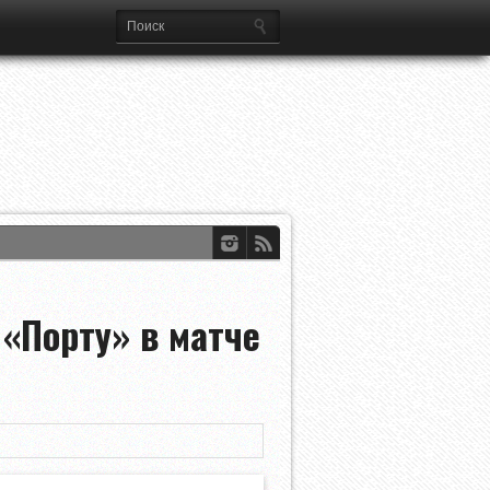
а Лиг
«Порту» в матче