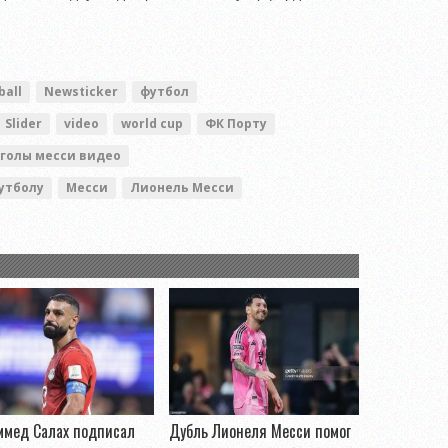
ball
Newsticker
футбол
Slider
video
world cup
ФК Порту
голы месси видео
утболу
Месси
Лионель Месси
ммед Салах подписал
Дубль Лионеля Месси помог