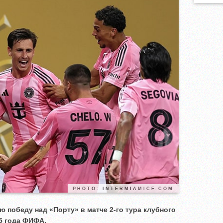
PHOTO: INTERMIAMICF.COM
 победу над «Порту» в матче 2-го тура клубного
5 года ФИФА.