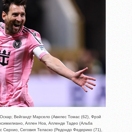
скар; Вейгандт Марсело (Авилес Томас (62), Фрэй
ксимилиано, Аллен Ноа, Алленде Тадео (Альба
с Серхио, Сеговия Теласко (Редондо Федерико (71),