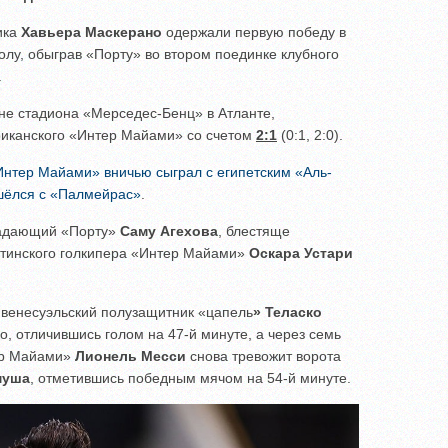
ика
Хавьера Маскерано
одержали первую победу в
лу, обыграв «Порту» во втором поединке клубного
.
ене стадиона «Мерседес-Бенц» в Атланте,
иканского «Интер Майами» со счетом
2:1
(0:1, 2:0).
Интер Майами» вничью сыграл с египетским «Аль-
шёлся с «Палмейрас»
.
падающий «Порту»
Саму Агехова
, блестяще
ентинского голкипера «Интер Майами»
Оскара Устари
 венесуэльский полузащитник «цапель
» Теласко
, отличившись голом на 47-й минуте, а через семь
ер Майами»
Лионель Месси
снова тревожит ворота
муша
, отметившись победным мячом на 54-й минуте.