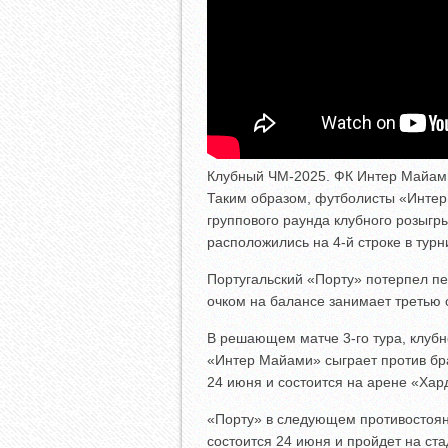
Клубный ЧМ-2025. ФК Интер Майами 
Таким образом, футболисты «Интер
группового раунда клубного розыгр
расположились на 4-й строке в турн
Португальский «Порту» потерпел пе
очком на балансе занимает третью с
В решающем матче 3-го тура, клуб
«Интер Майами» сыграет против бр
24 июня и состоится на арене «Хар
«Порту» в следующем противостоян
состоится 24 июня и пройдет на ст