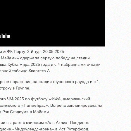
& ФК Порту. 2-й тур. 20.05.2025
 Майами» одержали первую победу на стадии
ыша Кубка мира 2025 года и с 4 набранными очками
ирной таблице Квартета A.
рвое поражение на стадии группового раунда и с 1
троку в Группе.
ного ЧМ-2025 по футболу ФИФА, американский
азильского «Палмейрас». Встреча запланирована на
д Рок Стэдиум» в Майами.
ии сыграет с каирским «Аль-Ахли». Поединок
адионе «Мидоулендс-арена» в Ист Рутерфорд.