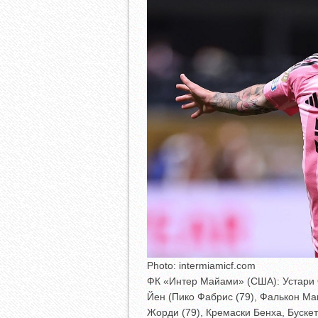
Photo: intermiamicf.com
ФК «Интер Майами» (США): Устари О
Йен (Пико Фабрис (79), Фалькон Ма
Жорди (79), Кремаски Бенха, Бускет