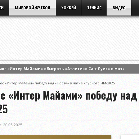
СИ
МИРОВОЙ ФУТБОЛ
ХОККЕЙ
ТЕННИС
ВИДЕО
мог «Интер Майами» обыграть «Атлетико Сан-Луис» в матче Кубк
 «Штурма» первый матч квалификации Лиги чемпионов УЕФА
ес «Интер Майами» победу над «Порту» в матче клубного ЧМ-2025
л контракт с турецким «Трабзонспором»
с «Интер Майами» победу над 
25
: 20.06.2025