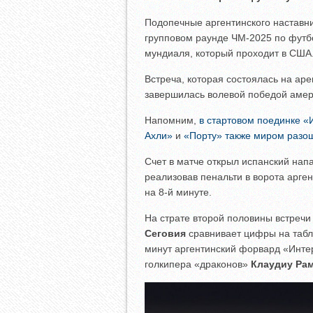
Подопечные аргентинского наставн
групповом раунде ЧМ-2025 по футбо
мундиаля, который проходит в США
Встреча, которая состоялась на ар
завершилась волевой победой амер
Напомним,
в стартовом поединке «
Ахли»
и
«Порту» также миром разо
Счет в матче открыл испанский на
реализовав пенальти в ворота арг
на 8-й минуте.
На страте второй половины встречи
Сеговия
сравнивает цифры на табло
минут аргентинский форвард «Инт
голкипера «драконов»
Клаудиу Ра