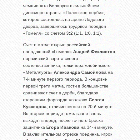
чемпионата Беларуси в сильнейшем
дивизионе страны. «Полесское дерби»,
которое состоялось на арене Ледового
дворца, завершилось трудовой победой
«Гомеля» со счетом
3:2
(1:1, 1:0, 1:1).
Счет в матче открыл российский
нападающий «Гомеля»
Андрей Феклистов
,
поразивший ворота своего
соотечественника, голкипера жлобинского
«Металлурга»
Александра Самойлова
на
7-й минуте первого периода. В концовке
первой трети матча, гости в большинстве
сравнивают счет в дерби, благодаря
стараниям форварда «волков»
Сергея
Кузнецова
, отличившегося на 20-й минуте.
Во втором периоде гомельчане вновь
выходят вперед, после точного броска
защитника
Егора Иванова
на 34-й минуте.
В заключительном отрезке поединка, игрок