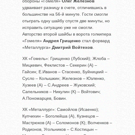
обороны «Гомеля»
Олег Железнов
удваивает разницу в счете, отличившись в
большинстве на 56-й минуте. Гости смогли
отыграть одну шайбу спустя две минуты, но
исправить ситуацию уже не смогли.
Авторство второй шайбы в ворота голкипера
«Гомеля»
Андрея Грищенко
стал форвард
«Металлурга»
Дмитрий Войтехов
.
ХК «Гомель»: Грищенко (Лубский); Жлоба –
Мицкевич, Феклистов – Секерин (А) –
Гайсин; Е.Иванов – Стасенко, Буйницкий –
Сусло – Колышкин; Железнов – Юзленко,
Хузеев (А) – С.Андреев – Жуковский;
Сапельников – Никулин (К) – Войтович;
А.Пономарцев, Бовин.
ХК «Металлург»: Самойлов (Исаенко);
Купчихин – Боголейша (А), Кузнецов –
Мастрюков (А) – Соломонов (К); Волченков –
Родионов, Угольников – С.Костицын –