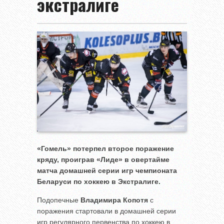
экстралиге
«Гомель» потерпел второе поражение
кряду, проиграв «Лиде» в овертайме
матча домашней серии игр чемпионата
Беларуси по хоккею в Экстралиге.
Подопечные
Владимира Копотя
с
поражения стартовали в домашней серии
игр регулярного первенства по хоккею в