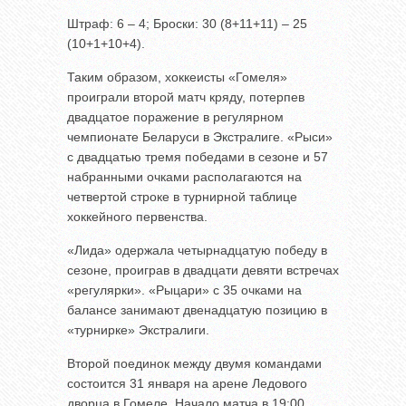
Штраф: 6 – 4; Броски: 30 (8+11+11) – 25
(10+1+10+4).
Таким образом, хоккеисты «Гомеля»
проиграли второй матч кряду, потерпев
двадцатое поражение в регулярном
чемпионате Беларуси в Экстралиге. «Рыси»
с двадцатью тремя победами в сезоне и 57
набранными очками располагаются на
четвертой строке в турнирной таблице
хоккейного первенства.
«Лида» одержала четырнадцатую победу в
сезоне, проиграв в двадцати девяти встречах
«регулярки». «Рыцари» с 35 очками на
балансе занимают двенадцатую позицию в
«турнирке» Экстралиги.
Второй поединок между двумя командами
состоится 31 января на арене Ледового
дворца в Гомеле. Начало матча в 19:00.