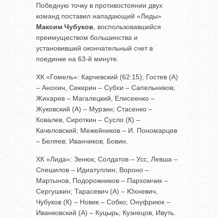
Победную точку в противостоянии двух
команд поставил нападающий «Лиды»
Максим Чубуков
, воспользовавшийся
преимуществом большинства и
установивший окончательный счет в
поединке на 63-й минуте.
ХК «Гомель»: Карчевский (62:15); Гостев (А)
– Анохин, Секерин – Субхи – Сапельников;
Жихарев – Магалецкий, Елисеенко –
Жуковский (А) – Мурзин; Стасенко –
Ковалев, Сироткин – Сусло (К) –
Качеловский; Межейников – И. Пономарцев
– Беляев; Иванчиков, Бовин.
ХК «Лида»: Зенюк; Солдатов – Усс, Левша –
Спешилов – Идиатуллин; Вороно –
Мартынов, Подорожников – Пархомчик –
Сергушкин; Тарасевич (А) – Юхневич,
Чубуков (К) – Новик – Собко; Онуфриюк –
Иванковский (А) – Куцырь; Кузнецов, Ивуть.