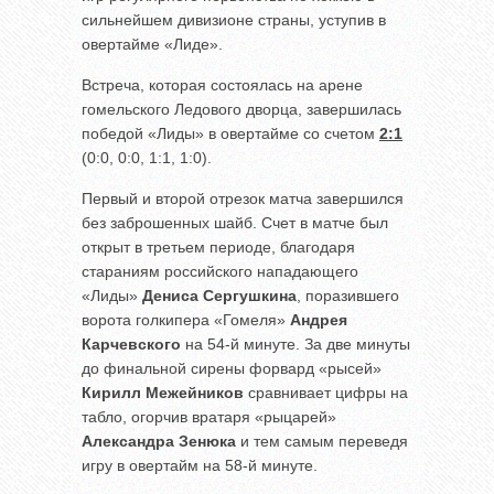
сильнейшем дивизионе страны, уступив в
овертайме «Лиде».
Встреча, которая состоялась на арене
гомельского Ледового дворца, завершилась
победой «Лиды» в овертайме со счетом
2:1
(0:0, 0:0, 1:1, 1:0).
Первый и второй отрезок матча завершился
без заброшенных шайб. Счет в матче был
открыт в третьем периоде, благодаря
стараниям российского нападающего
«Лиды»
Дениса Сергушкина
, поразившего
ворота голкипера «Гомеля»
Андрея
Карчевского
на 54-й минуте. За две минуты
до финальной сирены форвард «рысей»
Кирилл Межейников
сравнивает цифры на
табло, огорчив вратаря «рыцарей»
Александра Зенюка
и тем самым переведя
игру в овертайм на 58-й минуте.