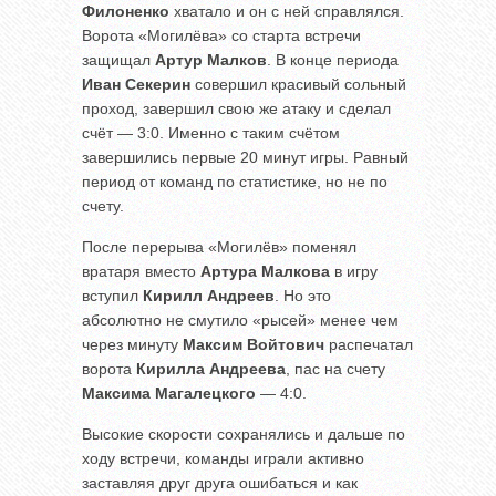
Филоненко
хватало и он с ней справлялся.
Ворота «Могилёва» со старта встречи
защищал
Артур
Малков
. В конце периода
Иван
Секерин
совершил красивый сольный
проход, завершил свою же атаку и сделал
счёт — 3:0. Именно с таким счётом
завершились первые 20 минут игры. Равный
период от команд по статистике, но не по
счету.
‌После перерыва «Могилёв» поменял
вратаря вместо
Артура
Малкова
в игру
вступил
Кирилл
Андреев
. Но это
абсолютно не смутило «рысей» менее чем
через минуту
Максим
Войтович
распечатал
ворота
Кирилла
Андреева
, пас на счету
Максима
Магалецкого
— 4:0.
Высокие скорости сохранялись и дальше по
ходу встречи, команды играли активно
заставляя друг друга ошибаться и как