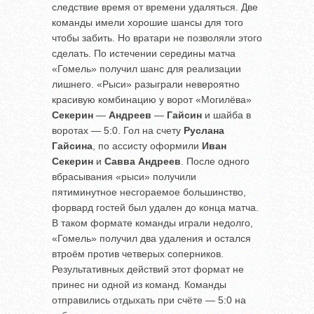
следствие время от времени удаляться. Две
команды имели хорошие шансы для того
чтобы забить. Но вратари не позволяли этого
сделать. По истечении середины матча
«Гомель» получил шанс для реализации
лишнего. «Рыси» разыграли невероятно
красивую комбинацию у ворот «Могилёва»
Секерин
—
Андреев
—
Гайсин
и шайба в
воротах — 5:0. Гол на счету
Руслана
Гайсина
, по ассисту оформили
Иван
Секерин
и
Савва
Андреев
. После одного
вбрасывания «рыси» получили
пятиминутное несгораемое большинство,
форвард гостей был удален до конца матча.
В таком формате команды играли недолго,
«Гомель» получил два удаления и остался
втроём против четверых соперников.
Результативных действий этот формат не
принес ни одной из команд. Команды
отправились отдыхать при счёте — 5:0 на