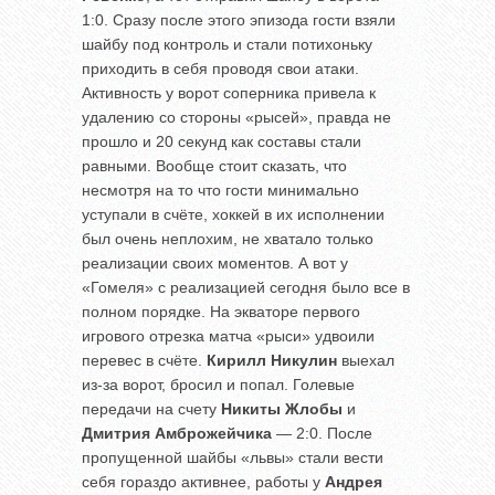
1:0. Сразу после этого эпизода гости взяли
шайбу под контроль и стали потихоньку
приходить в себя проводя свои атаки.
Активность у ворот соперника привела к
удалению со стороны «рысей», правда не
прошло и 20 секунд как составы стали
равными. Вообще стоит сказать, что
несмотря на то что гости минимально
уступали в счёте, хоккей в их исполнении
был очень неплохим, не хватало только
реализации своих моментов. А вот у
«Гомеля» с реализацией сегодня было все в
полном порядке. На экваторе первого
игрового отрезка матча «рыси» удвоили
перевес в счёте.
Кирилл
Никулин
выехал
из-за ворот, бросил и попал. Голевые
передачи на счету
Никиты
Жлобы
и
Дмитрия
Амброжейчика
— 2:0. После
пропущенной шайбы «львы» стали вести
себя гораздо активнее, работы у
Андрея