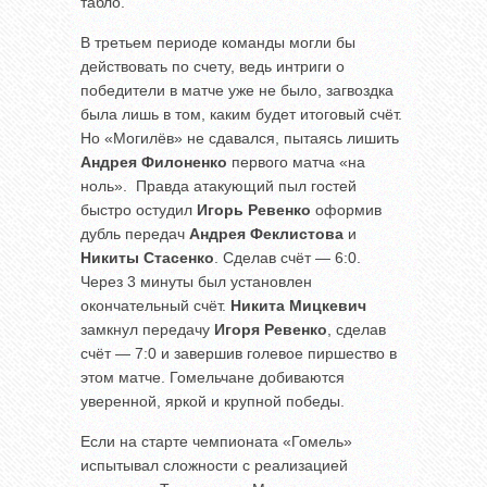
табло.
В третьем периоде команды могли бы
действовать по счету, ведь интриги о
победители в матче уже не было, загвоздка
была лишь в том, каким будет итоговый счёт.
Но «Могилёв» не сдавался, пытаясь лишить
Андрея
Филоненко
первого матча «на
ноль». Правда атакующий пыл гостей
быстро остудил
Игорь
Ревенко
оформив
дубль передач
Андрея
Феклистова
и
Никиты
Стасенко
. Сделав счёт — 6:0.
Через 3 минуты был установлен
окончательный счёт.
Никита
Мицкевич
замкнул передачу
Игоря
Ревенко
, сделав
счёт — 7:0 и завершив голевое пиршество в
этом матче. Гомельчане добиваются
уверенной, яркой и крупной победы.
Если на старте чемпионата «Гомель»
испытывал сложности с реализацией