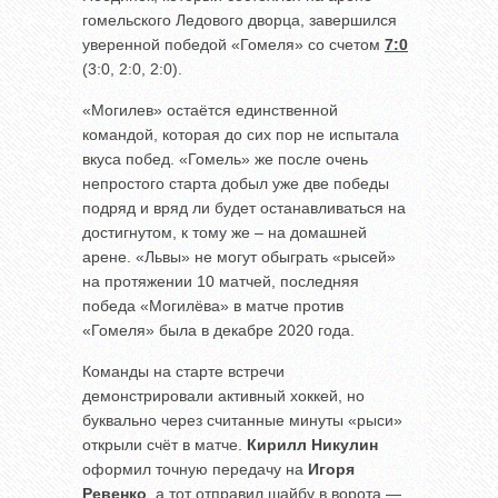
гомельского Ледового дворца, завершился
уверенной победой «Гомеля» со счетом
7:0
(3:0, 2:0, 2:0).
«Могилев» остаётся единственной
командой, которая до сих пор не испытала
вкуса побед. «Гомель» же после очень
непростого старта добыл уже две победы
подряд и вряд ли будет останавливаться на
достигнутом, к тому же – на домашней
арене. «Львы» не могут обыграть «рысей»
на протяжении 10 матчей, последняя
победа «Могилёва» в матче против
«Гомеля» была в декабре 2020 года.
Команды на старте встречи
демонстрировали активный хоккей, но
буквально через считанные минуты «рыси»
открыли счёт в матче.
Кирилл
Никулин
оформил точную передачу на
Игоря
Ревенко
, а тот отправил шайбу в ворота —