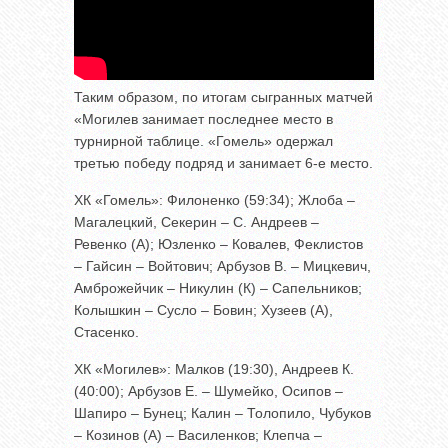
Таким образом, по итогам сыгранных матчей
«Могилев занимает последнее место в
турнирной таблице. «Гомель» одержал
третью победу подряд и занимает 6-е место.
ХК «Гомель»: Филоненко (59:34); Жлоба –
Магалецкий, Секерин – С. Андреев –
Ревенко (А); Юзленко – Ковалев, Феклистов
– Гайсин – Войтович; Арбузов В. – Мицкевич,
Амброжейчик – Никулин (К) – Сапельников;
Колышкин – Сусло – Бовин; Хузеев (А),
Стасенко.
ХК «Могилев»: Малков (19:30), Андреев К.
(40:00); Арбузов Е. – Шумейко, Осипов –
Шапиро – Бунец; Калин – Толопило, Чубуков
– Козинов (А) – Василенков; Клепча –