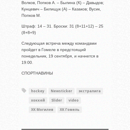
Волков, Попков А. – Былина (К) – Давыдов;
Кунцевич – Билищук (А) – Казаков; Вусик,
Попков М.
Штраф: 14 – 31. Броски: 31 (8+11+12) – 25
(8+8+9)
Следующая встреча между командами
пройдет в Гомеле в предстоящий
понедельник, 19 сентября, и начнется в
19:00.
СПОРТНАВИНЫ
hockey
Newsticker
экстралига
хоккей
Slider
video
ХК Могилев
ХК Гомель