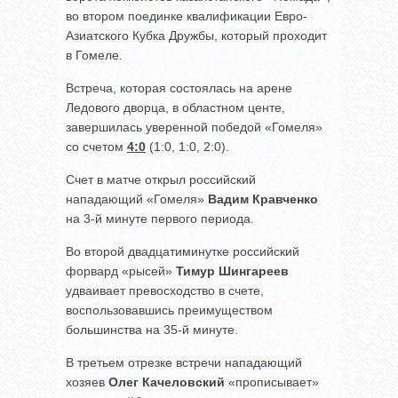
во втором поединке квалификации Евро-
Азиатского Кубка Дружбы, который проходит
в Гомеле.
Встреча, которая состоялась на арене
Ледового дворца, в областном центе,
завершилась уверенной победой «Гомеля»
со счетом
4:0
(1:0, 1:0, 2:0).
Счет в матче открыл российский
нападающий «Гомеля»
Вадим Кравченко
на 3-й минуте первого периода.
Во второй двадцатиминутке российский
форвард «рысей»
Тимур Шингареев
удваивает превосходство в счете,
воспользовавшись преимуществом
большинства на 35-й минуте.
В третьем отрезке встречи нападающий
хозяев
Олег Качеловский
«прописывает»