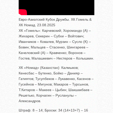
Евро-Азиатский Кубок Дружбы. ХК Гомель &
ХК Номад. 23.08.2025
ХК «Гомель»: Карчевский; Хоромандо (А) –
Жихарев, Секерин – Субхи – Войтович;
Иванчиков – Ковалев, Мурзин – Сусло (К) –
Бовин; Мальцев – Стасенко, Шингареев –
Качеловский (А) – Кравченко; Воронов –
Гостев, Малашкевич – Нестеров – Колышкин.
ХК «Номад» (Казахстан): Калмыков;
Кенесбас – Бутенко, Бойко – Данияр –
Гатиятов; Тусупбеков – Лукавенко, Касенов –
Гусейнов – Мигунов; Макаров – Турсынов,
Т.Китаров – Макеев – Цыбин; Шакшакбаев –
Решетько, Корчагин – Русланулы –
Александров.
Штраф: 8 – 14; Броски: 34 (14+13+7) – 16