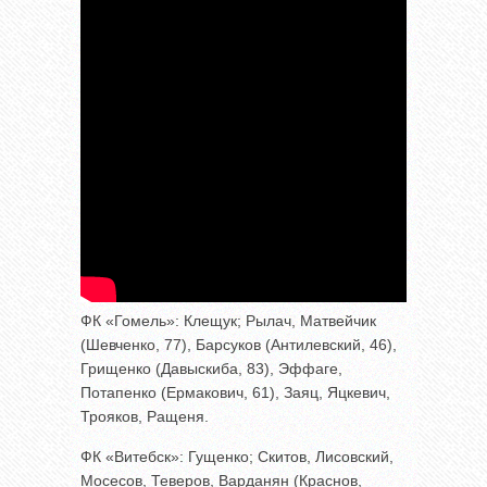
ФК «Гомель»: Клещук; Рылач, Матвейчик
(Шевченко, 77), Барсуков (Антилевский, 46),
Грищенко (Давыскиба, 83), Эффаге,
Потапенко (Ермакович, 61), Заяц, Яцкевич,
Трояков, Ращеня.
ФК «Витебск»: Гущенко; Скитов, Лисовский,
Мосесов, Теверов, Варданян (Краснов,