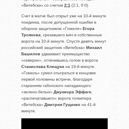
«Витебска» со счетом
2:1
(2:1, 0:0).
Счет в матче был открыт уже на 10-й минуте
поединка, после допущенной ошибки в
обороне защитником «Гомеля»
Егора
Троякова
, срезавшего мяч в собственные
ворота на 10-й минуте. Спустя девять минут
российский защитник «Витебска»
Михаил
Башилов
удваивает преимущество
«северян», отличившись голом в ворота
Станислава Клещука
на 19-й минуте.
«Гомель» сумел отыграться в концовке
первой половины встречи, благодаря
стараниям габонского нападающего
«зелено-белых»
Джуниора Эффаге
,
«распечатавшего» ворота голкипера
«Витебска»
Дмитрия Гущенко
на 41-й
минуте.