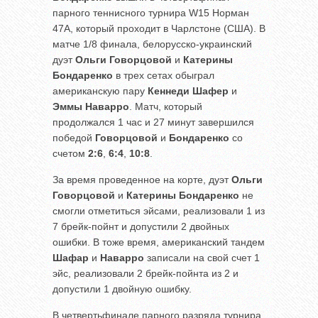
парного теннисного турнира W15 Норман
47A, который проходит в Чарлстоне (США). В
матче 1/8 финала, белорусско-украинский
дуэт
Ольги Говорцовой
и
Катерины
Бондаренко
в трех сетах обыграл
американскую пару
Кеннеди Шафер
и
Эммы Наварро
. Матч, который
продолжался 1 час и 27 минут завершился
победой
Говорцовой
и
Бондаренко
со
счетом
2:6
,
6:4
,
10:8
.
За время проведенное на корте, дуэт
Ольги
Говорцовой
и
Катерины Бондаренко
не
смогли отметиться эйсами, реализовали 1 из
7 брейк-пойнт и допустили 2 двойных
ошибки. В тоже время, американский тандем
Шафар
и
Наварро
записали на свой счет 1
эйс, реализовали 2 брейк-пойнта из 2 и
допустили 1 двойную ошибку.
В четвертьфинале парного разряда турнира