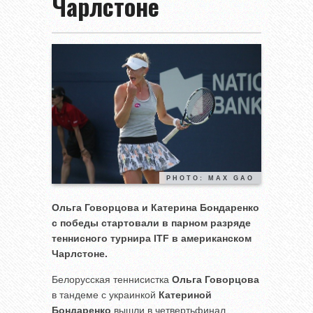
Чарлстоне
PHOTO: MAX GAO
Ольга Говорцова и Катерина Бондаренко
с победы стартовали в парном разряде
теннисного турнира
ITF в американском
Чарлстоне.
Белорусская теннисистка
Ольга Говорцова
в тандеме с украинкой
Катериной
Бондаренко
вышли в четвертьфинал