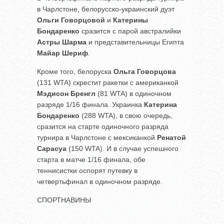
в Чарлстоне, белорусско-украинский дуэт
Ольги Говорцовой
и
Катерины
Бондаренко
сразится с парой австралийки
Астры Шарма
и представительницы Египта
Майар Шериф
.
Кроме того, белоруска
Ольга Говорцова
(131 WTA) скрестит ракетки с американкой
Мэдисон Бренгл
(81 WTA) в одиночном
разряде 1/16 финала. Украинка
Катерина
Бондаренко
(288 WTA), в свою очередь,
сразится на старте одиночного разряда
турнира в Чарлстоне с мексиканкой
Ренатой
Сарасуа
(150 WTA). И в случае успешного
старта в матче 1/16 финала, обе
теннисистки оспорят путевку в
четвертьфинал в одиночном разряде.
СПОРТНАВИНЫ