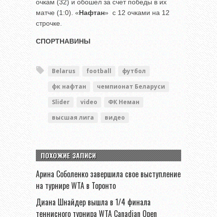
очкам (32) и обошел за счет победы в их
матче (1:0). «
Нафтан
» с 12 очками на 12
строчке.
СПОРТНАВИНЫ
Belarus
football
футбол
фк нафтан
чемпионат Беларуси
Slider
video
ФК Неман
высшая лига
видео
ПОХОЖИЕ ЗАПИСИ
Арина Соболенко завершила свое выступление
на турнире WTA в Торонто
Диана Шнайдер вышла в 1/4 финала
теннисного турнира WTA Canadian Open