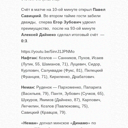
Счёт в матче на 10-ой минуте открыл
Павел
Савицкий
. Во втором тайме гости забили
дважды, сперва
Егор Зубович
удвоил
преимущество, после на 93-ой минуте
Алексей Дайнеко
сделал итоговый счёт —
0:3
.
https://youtu.be/5inrJ1JPNMo
Нафтан:
Козлов — Санников, Пухов, Исаев
(Лутик, 55, Шаманов, 71), Луцевич, Сидор,
Курлович, Салуквадзе (Фукс, 81), Пилецкий
(Францев, 71), Кириленко, Драбатович.
Неман:
Руденок — Пархоменко, Папарига
(Васильев, 79), Пантя, Зубович (Сучков, 65),
Шукуров, Якимов (Дайнеко, 87), Карпович,
Легчилин, Козлов (Павлюковец, 75),
Савицкий (Кравцов, 79).
«
Неман
» догнал минское «
Динамо
» по