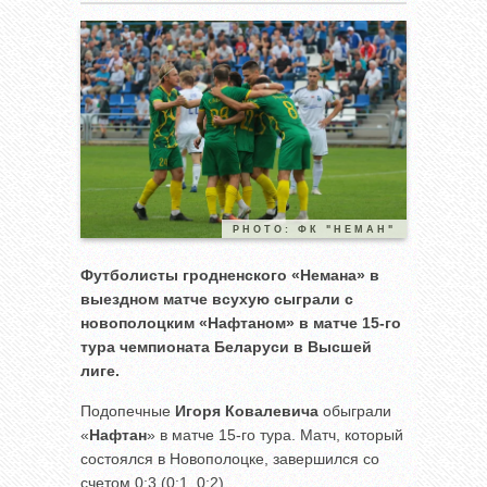
PHOTO: ФК "НЕМАН"
Футболисты гродненского «Немана» в
выездном матче всухую сыграли с
новополоцким «Нафтаном» в матче 15-го
тура чемпионата Беларуси в Высшей
лиге.
Подопечные
Игоря Ковалевича
обыграли
«
Нафтан
» в матче 15-го тура. Матч, который
состоялся в Новополоцке, завершился со
счетом 0:3 (0:1, 0:2).