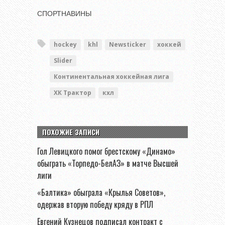
СПОРТНАВИНЫ
hockey
khl
Newsticker
хоккей
Slider
Континентальная хоккейная лига
ХК Трактор
кхл
ПОХОЖИЕ ЗАПИСИ
Гол Левицкого помог брестскому «Динамо»
обыграть «Торпедо-БелАЗ» в матче Высшей
лиги
«Балтика» обыграла «Крылья Советов»,
одержав вторую победу кряду в РПЛ
Евгений Кузнецов подписал контракт с