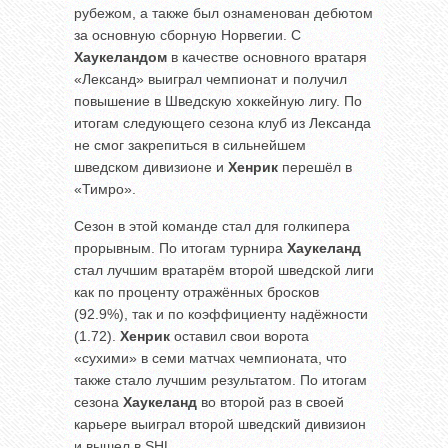
рубежом, а также был ознаменован дебютом
за основную сборную Норвегии. С
Хаукеландом
в качестве основного вратаря
«Лександ» выиграл чемпионат и получил
повышение в Шведскую хоккейную лигу. По
итогам следующего сезона клуб из Лександа
не смог закрепиться в сильнейшем
шведском дивизионе и
Хенрик
перешёл в
«Тимро».
Сезон в этой команде стал для голкипера
прорывным. По итогам турнира
Хаукеланд
стал лучшим вратарём второй шведской лиги
как по проценту отражённых бросков
(92.9%), так и по коэффициенту надёжности
(1.72).
Хенрик
оставил свои ворота
«сухими» в семи матчах чемпионата, что
также стало лучшим результатом. По итогам
сезона
Хаукеланд
во второй раз в своей
карьере выиграл второй шведский дивизион
и вышел в SHL.