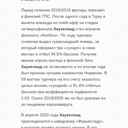
Перед сезоном 2018/2019 вратарь перешёл
в финский ТПС. После одного года в Турку и
вылета команды из плей-офф на стадии
четвертьфинала
Хаукеланд
стал игроком
финского «КооКоо». По ходу турнира
голкипер выдал сумасшедший январь, за
который оформил три «сухаря» в семи
матчах и отбил 94.6% бросков. Получив
звание игрока месяца в финской Лиге,
Хаукеланд
не остановился и по итогам года
был признан лучшим хоккеистом Норвегии. В
59 матчах турнира на его счету оказалось
целых восемь «сухарей» и 91.4% отбитых
бросков при коэффициенте надёжности
2.03. Сезон 2019/2020 же не был доигран из-
за пандемии коронавируса.
В апреле 2020 года
Хаукеланд
присоединился к шведскому «Ферьестаду»,
в котором провёл полтора сезона. В это