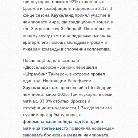
три «сухаря», показал 92% отражённых
бросков и коэффициент надёжности 2.17. В
конце сезона
Хаукеланд
принял участие в
чемпионате мира, где традиционно вошёл в
топ-3 игроков своей сборной. Партнёры по
новому клубу отметили лидерские качества
вратаря, его помощь молодым игрокам и
лидерам команды в сплочении коллектива.
После ещё одного сезона в
«Дюссельдорфе» Хенрик перешёл в
«Штраубинг Тайгерс», в котором провёл
один год. Настоящим бенефисом
Хаукеланда
стал прошедший в Швейцарии
чемпионат мира-2026. Три «сухаря» в семи
матчах, 93.8% отбитых бросков и
коэффициент надёжности 1.74 сделали его
лучшим вратарём турнира, а
феноменальная победа над Канадой в
матче за третье место
позволила норвежцам
завоевать бронзовые медали чемпионата.