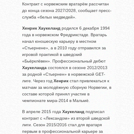
Контракт с норвежским вратарём рассчитан
до конца сезона 2027/2028, сообщает пресс-
служба «белых медведей».
Хенрик Хаукеланд
родился 6 декабря 1994
года в норвежском Фредрикстаде. Вратарь
начал юношескую карьеру в местном
«Стьернене», а в 2010 году отправился за
игровой практикой в шведский
«Бьёрклёвен». Профессиональный дебют
Хаукеланда
состоялся в сезоне 2012/2013
за родной «Стьернен» в норвежской GET-
лиге. Через год
Хенрик
стал привлекаться к
матчам за молодёжную сборную Норвегии, в
составе которой принял участие в
чемпионате мира-2014 в Мальмё.
В апреле 2015 года
Хаукеланд
подписал
контракт с «Лександом» из второй шведской
лиги. Сезон 2015/2016 стал для вратаря
первым в профессиональной карьере за