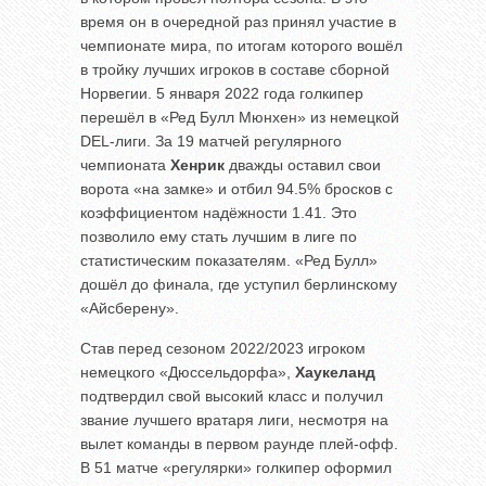
время он в очередной раз принял участие в
чемпионате мира, по итогам которого вошёл
в тройку лучших игроков в составе сборной
Норвегии. 5 января 2022 года голкипер
перешёл в «Ред Булл Мюнхен» из немецкой
DEL-лиги. За 19 матчей регулярного
чемпионата
Хенрик
дважды оставил свои
ворота «на замке» и отбил 94.5% бросков с
коэффициентом надёжности 1.41. Это
позволило ему стать лучшим в лиге по
статистическим показателям. «Ред Булл»
дошёл до финала, где уступил берлинскому
«Айсберену».
Став перед сезоном 2022/2023 игроком
немецкого «Дюссельдорфа»,
Хаукеланд
подтвердил свой высокий класс и получил
звание лучшего вратаря лиги, несмотря на
вылет команды в первом раунде плей-офф.
В 51 матче «регулярки» голкипер оформил