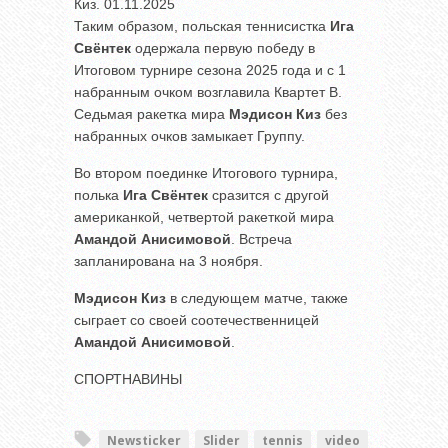
Киз. 01.11.2025
Таким образом, польская теннисистка
Ига
Свёнтек
одержала первую победу в
Итоговом турнире сезона 2025 года и с 1
набранным очком возглавила Квартет B.
Седьмая ракетка мира
Мэдисон Киз
без
набранных очков замыкает Группу.
Во втором поединке Итогового турнира,
полька
Ига Свёнтек
сразится с другой
американкой, четвертой ракеткой мира
Амандой Анисимовой
. Встреча
запланирована на 3 ноября.
Мэдисон Киз
в следующем матче, также
сыграет со своей соотечественницей
Амандой Анисимовой
.
СПОРТНАВИНЫ
Newsticker
Slider
tennis
video