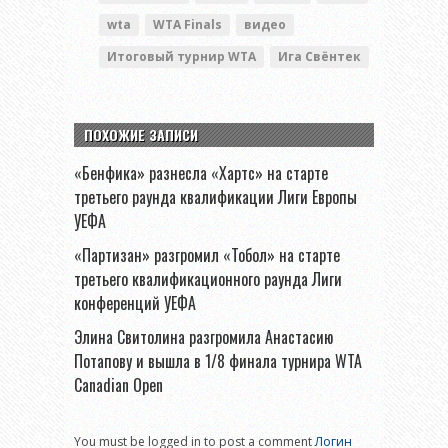
wta
WTA Finals
видео
Итоговый турнир WTA
Ига Свёнтек
ПОХОЖИЕ ЗАПИСИ
«Бенфика» разнесла «Хартс» на старте
третьего раунда квалификации Лиги Европы
УЕФА
«Партизан» разгромил «Тобол» на старте
третьего квалификационного раунда Лиги
конференций УЕФА
Элина Свитолина разгромила Анастасию
Потапову и вышла в 1/8 финала турнира WTA
Canadian Open
You must be logged in to post a comment
Логин