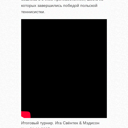
которых завершились победой польской
теннисистки.
Итоговый турнир. Ига Свёнтек & Мэдисон