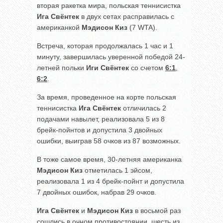
вторая ракетка мира, польская теннисистка
Ига Свёнтек
в двух сетах расправилась с
американкой
Мэдисон Киз
(7 WTA).
Встреча, которая продолжалась 1 час и 1
минуту, завершилась уверенной победой 24-
летней польки
Иги Свёнтек
со счетом
6:1
,
6:2
.
За время, проведенное на корте польская
теннисистка
Ига Свёнтек
отличилась 2
подачами навылет, реализовала 5 из 8
брейк-пойнтов и допустила 3 двойных
ошибки, выиграв 58 очков из 87 возможных.
В тоже самое время, 30-летняя американка
Мэдисон Киз
отметилась 1 эйсом,
реализовала 1 из 4 брейк-пойнт и допустила
7 двойных ошибок, набрав 29 очков.
Ига Свёнтек
и
Мэдисон Киз
в восьмой раз
сошлись в очном противостоянии, шесть из