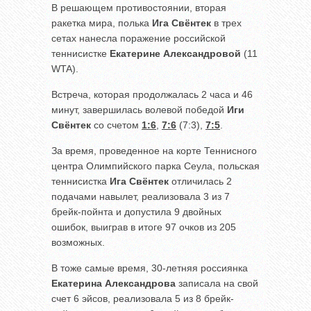
В решающем противостоянии, вторая
ракетка мира, полька
Ига Свёнтек
в трех
сетах нанесла поражение российской
теннисистке
Екатерине Александровой
(11
WTA).
Встреча, которая продолжалась 2 часа и 46
минут, завершилась волевой победой
Иги
Свёнтек
со счетом
1:6
,
7:6
(7:3),
7:5
.
За время, проведенное на корте Теннисного
центра Олимпийского парка Сеула, польская
теннисистка
Ига Свёнтек
отличилась 2
подачами навылет, реализовала 3 из 7
брейк-пойнта и допустила 9 двойных
ошибок, выиграв в итоге 97 очков из 205
возможных.
В тоже самые время, 30-летняя россиянка
Екатерина Александрова
записала на свой
счет 6 эйсов, реализовала 5 из 8 брейк-