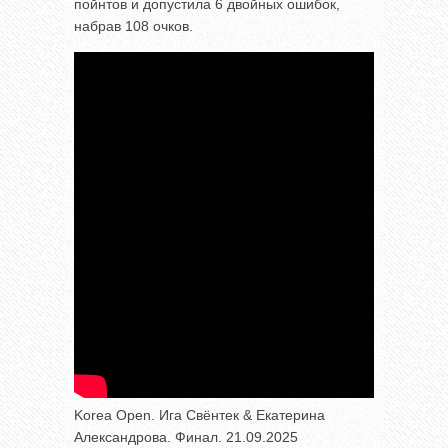
пойнтов и допустила 6 двойных ошибок,
набрав 108 очков.
Korea Open. Ига Свёнтек & Екатерина
Александрова. Финал. 21.09.2025