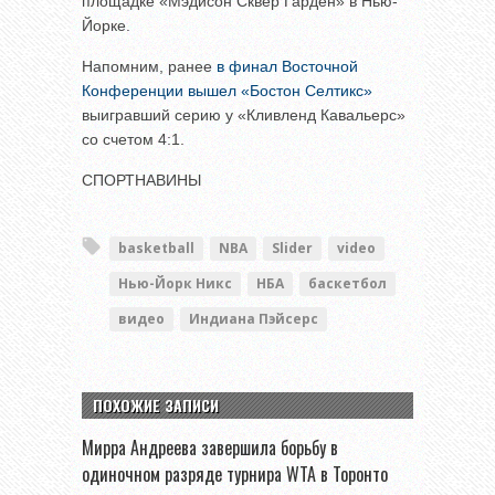
площадке «Мэдисон Сквер Гарден» в Нью-
Йорке.
Напомним, ранее
в финал Восточной
Конференции вышел «Бостон Селтикс»
выигравший серию у «Кливленд Кавальерс»
со счетом 4:1.
СПОРТНАВИНЫ
basketball
NBA
Slider
video
Нью-Йорк Никс
НБА
баскетбол
видео
Индиана Пэйсерс
ПОХОЖИЕ ЗАПИСИ
Мирра Андреева завершила борьбу в
одиночном разряде турнира WTA в Торонто