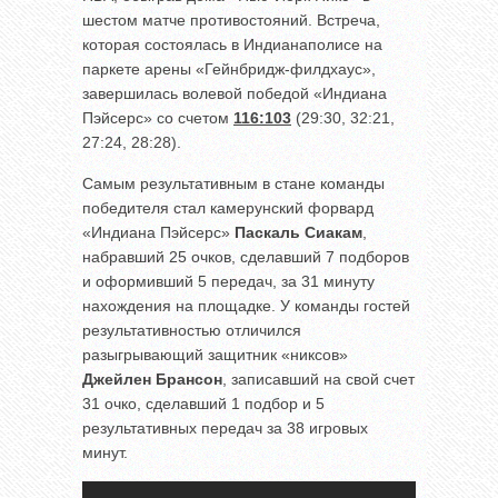
шестом матче противостояний. Встреча,
которая состоялась в Индианаполисе на
паркете арены «Гейнбридж-филдхаус»,
завершилась волевой победой «Индиана
Пэйсерс» со счетом
116:103
(29:30, 32:21,
27:24, 28:28).
Самым результативным в стане команды
победителя стал камерунский форвард
«Индиана Пэйсерс»
Паскаль Сиакам
,
набравший 25 очков, сделавший 7 подборов
и оформивший 5 передач, за 31 минуту
нахождения на площадке. У команды гостей
результативностью отличился
разыгрывающий защитник «никсов»
Джейлен Брансон
, записавший на свой счет
31 очко, сделавший 1 подбор и 5
результативных передач за 38 игровых
минут.