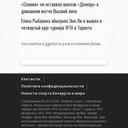
«Славия» не оставила шансов «Днепру» в
домашнем матче Высшей лиги
Елена Рыбакина обыграла Энн Ли и вышла в
четвертый круг турнира WTA в Торонто
You must be logged in to post a comment
Логин
Контакты:
Политика конфиденциальности
Новости спорта Беларуси и мира
Спортнавины © 2012-2026. Новости спорта. Спортивные
новости. Актуальные новости спорта Белоруссии и мира.
Обзоры матчей АПЛ, РПЛ, Ла Лиги, Лиги 1, Серия А, УПЛ,
экстралиги, КХЛ, НХЛ. Фоторепортажи. Футбол. Хоккей.
Гандбол. Баскетбол. Волейбол. Мини-футбол. Автоспорт. При
использовании материала(ов) портала обязательно указывать
источник - прямую активную ссылку на опубликованную