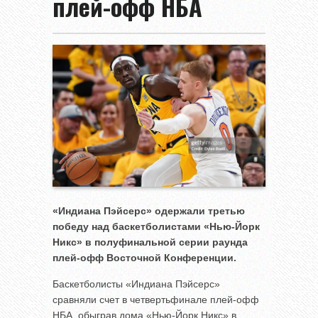
плей-офф НБА
«Индиана Пэйсерс» одержали третью
победу над баскетболистами «Нью-Йорк
Никс» в полуфинальной серии раунда
плей-офф Восточной Конференции.
Баскетболисты «Индиана Пэйсерс»
сравняли счет в четвертьфинале плей-офф
НБА, обыграв дома «Нью-Йорк Никс» в