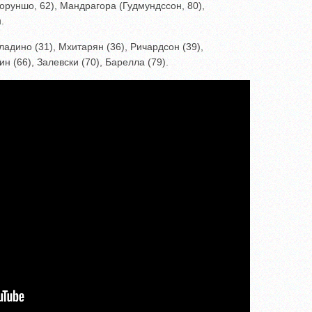
лоруншо, 62), Мандрагора (Гудмундссон, 80),
.
адино (31), Мхитарян (36), Ричардсон (39),
ин (66), Залевски (70), Барелла (79).