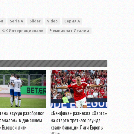
ол
Seria A
Slider
video
Серия А
ФК Интернационале
Чемпионат Италии
ан» всухую разобрался
«Бенфика» разнесла «Хартс»
рсеналом» в домашнем
на старте третьего раунда
е Высшей лиги
квалификации Лиги Европы