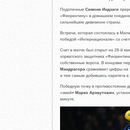
Подопечные
Симоне Индзаги
прерв
«Фиорентину» в домашнем поединке
сильнейшем дивизионе страны.
Встреча, которая состоялась в Мил
победой «Интернационале» со сче
Счет в матче был открыт на 28-й м
хорватского защитника «Фиоренти
собственные ворота. В концовке п
Мандрагора
сравнивает цифры на 
и тем самым добившись паритета в 
Победную точку в противостоянии 
«змей
» Марко Арнаутович
, устан
минуте.