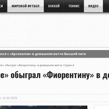
СИ
МИРОВОЙ ФУТБОЛ
ХОККЕЙ
ТЕННИС
ВИДЕО
ался с «Арсеналом» в домашнем матче Высшей лиги
ртс» на старте третьего раунда квалификации Лиги Европы УЕФА
е» обыграл «Фиорентину» в домашнем матче Серии А
 Энн Ли и вышла в четвертый круг турнира WTA в Торонто
е» обыграл «Фиорентину» в д
: 11.02.2025