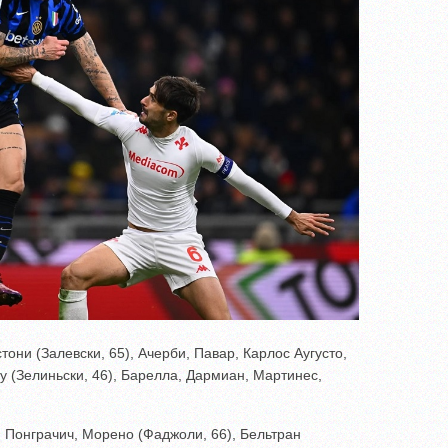
ни (Залевски, 65), Ачерби, Павар, Карлос Аугусто,
у (Зелиньски, 46), Барелла, Дармиан, Мартинес,
 Понграчич, Морено (Фаджоли, 66), Бельтран