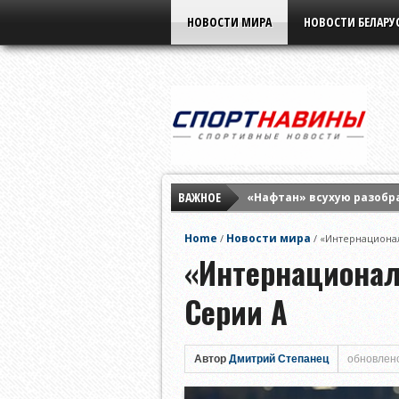
НОВОСТИ МИРА
НОВОСТИ БЕЛАРУ
ВАЖНОЕ
«Нафтан» всухую разобр
«Бенфика» разнесла «Ха
Home
Новости мира
/
/
«Интернационал
Елена Рыбакина обыграла
«Интернационал
Серии А
Автор
Дмитрий Степанец
обновлено