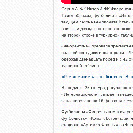
Серия А. ФК Интер & ФК Фиорентина
Таким образом, футболисты «Инте
текущем сезоне чемпионата Италии
вничью и дважды потерпев поражен
на второй строке в турнирной табли
«Фиорентина» прервала трехматчев
сильнейшего дивизиона страны. «Ли
одержав двенадцать побед и с 42 
турнирной таблице.
«Рома» минимально обыграла «Вене
В поединке 25-го тура, регулярного
«Интернационале» сыграет выездно
запланирована на 16 февраля и сос
Футболисты «Фиорентины» в очеред
футболистам «Комо». Встреча, запл
стадиона «Артемио Франки» во Фло