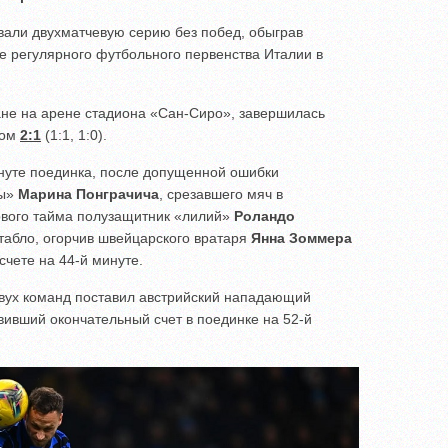
али двухматчевую серию без побед, обыграв
 регулярного футбольного первенства Италии в
ане на арене стадиона «Сан-Сиро», завершилась
том
2:1
(1:1, 1:0).
инуте поединка, после допущенной ошибки
ны»
Марина Понграчича
, срезавшего мяч в
ервого тайма полузащитник «лилий»
Роландо
табло, огорчив швейцарского вратаря
Янна Зоммера
счете на 44-й минуте.
двух команд поставил австрийский нападающий
овивший окончательный счет в поединке на 52-й