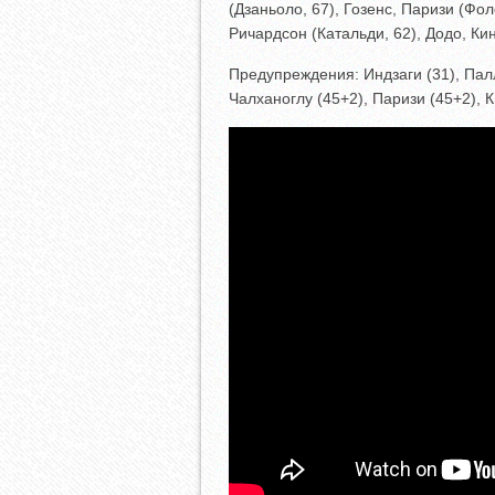
(Дзаньоло, 67), Гозенс, Паризи (Фо
Ричардсон (Катальди, 62), Додо, Кин
Предупреждения: Индзаги (31), Палл
Чалханоглу (45+2), Паризи (45+2), К