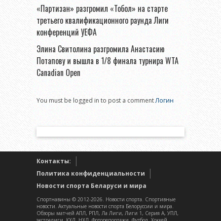
«Партизан» разгромил «Тобол» на старте
третьего квалификационного раунда Лиги
конференций УЕФА
Элина Свитолина разгромила Анастасию
Потапову и вышла в 1/8 финала турнира WTA
Canadian Open
You must be logged in to post a comment
Логин
Контакты:
Политика конфиденциальности
Новости спорта Беларуси и мира
Спортнавины © 2012-2026. Новости спорта. Спортивные
новости. Актуальные новости спорта Белоруссии и мира.
Обзоры матчей АПЛ, РПЛ, Ла Лиги, Лиги 1, Серия А, УПЛ,
экстралиги, КХЛ, НХЛ. Фоторепортажи. Футбол. Хоккей.