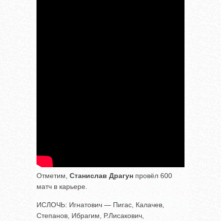
Отметим,
Станислав Драгун
провёл 600
матч в карьере.
ИСЛОЧЬ: Игнатович — Пигас, Калачев,
Степанов, Ибрагим, Р.Лисакович,