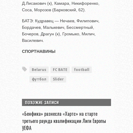
Д.Лисакович (к), Камара, Никифоренко,
Соса, Морозов (Барковский, 62).
БАТЭ: Кудравец — Нечаев, Филипович,
Бордачев, Малькевич, Бессмертный,
Бочеров, Драгун (к), Громыко, Милич,
Василевич.
СПОРТНАВИНЫ
Belarus
FC BATE
football
футбол
Slider
ПОХОЖИЕ ЗАПИСИ
«Бенфика» разнесла «Хартс» на старте
третьего раунда квалификации Лиги Европы
УЕФА