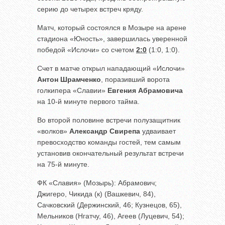
серию до четырех встреч кряду.
Матч, который состоялся в Мозыре на арене
стадиона «Юность», завершилась уверенной
победой «Ислочи» со счетом
2:0
(1:0, 1:0).
Счет в матче открыл нападающий «Ислочи»
Антон Шрамченко
, поразивший ворота
голкипера «Славии»
Евгения Абрамовича
на 10-й минуте первого тайма.
Во второй половине встречи полузащитник
«волков»
Александр Свирепа
удваивает
превосходство команды гостей, тем самым
установив окончательный результат встречи
на 75-й минуте.
ФК «Славия» (Мозырь): Абрамович;
Джигеро, Чикида (к) (Вашкевич, 84),
Сачковский (Держинский, 46; Кузнецов, 65),
Мельников (Нгатчу, 46), Агеев (Луцевич, 54);