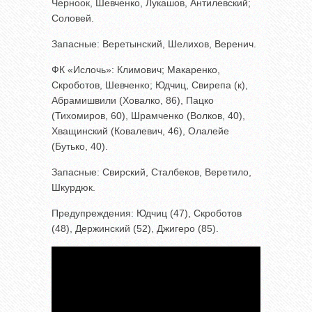
Черноок, Шевченко, Лукашов, Антилевский;
Соловей.
Запасные: Веретынский, Шелихов, Веренич.
ФК «Ислочь»: Климович; Макаренко,
Скроботов, Шевченко; Юдчиц, Свирепа (к),
Абрамишвили (Ховалко, 86), Пацко
(Тихомиров, 60), Шрамченко (Волков, 40),
Хващинский (Ковалевич, 46), Олалейе
(Бутько, 40).
Запасные: Свирский, Сталбеков, Веретило,
Шкурдюк.
Предупреждения: Юдчиц (47), Скроботов
(48), Держинский (52), Джигеро (85).