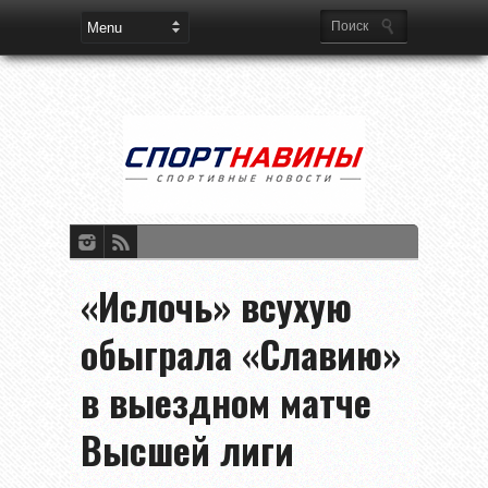
«Ислочь» всухую
обыграла «Славию»
в выездном матче
Высшей лиги