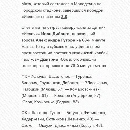
Матч, который состоялся в Молодечно на
Городском стадионе, завершился победой
«Ислочи» со счетом
2:0
.
Счет в матче открыл камерунский защитник
«Ислочи»
Иван Дибанго
, поразивший
ворота
Александра Гутора
на 68-й минуте
матча. Точку в кубковом полуфинальном
противостоянии поставил украинский хавбек
«волков»
Дмитрий Юсов
, огорчивший
голкипера «горняков» на 76-й минуте матча.
ФК «Ислочь»: Василючек — Гуренко,
Зинович, Глущенков, Дибанго — Р.Лисакович,
Патоцкий (Мякиш, 57) — Комаровский (к)
(Морозов, 61) — Ковалев (Ануфриев, 87),
Юсов, Козыренко (Годвин, 83).
ФК «Шахтер»: Гутор — Бегунов, Филипенко,
Хадаркевич, Сотников (Шевченко, 49) —
Сзоке — Океухи, Диасамидзе (Корзун, 43),