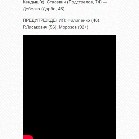
Кендыш(к), Стасевич (Подстрелов, 74) —
Дебелко (Дарбо, 46).
ПРЕДУПРЕЖДЕНИЯ: Филипенко (46),
Р.Лисакович (56), Морозов (92+).