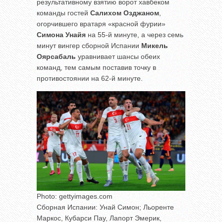
результативному взятию ворот хавбеком
команды гостей
Салихом Озджаном
,
огорчившего вратаря «красной фурии»
Симона Унайя
на 55-й минуте, а через семь
минут вингер сборной Испании
Микель
Оярсабаль
уравнивает шансы обеих
команд, тем самым поставив точку в
противостоянии на 62-й минуте.
Photo: gettyimages.com
Сборная Испании: Унай Симон; Льоренте
Маркос, Кубарси Пау, Лапорт Эмерик,