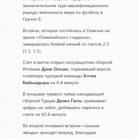
заключительном туре квалификационного
раунда чемпионата мира по футболу в
Группе E.
Встреча, которая состоялась в Севилье на
арене «Олимпийского стадиона»,
завершилась боевой ничьей со счетом 2:2
(1:1, 1:1).
Счет в матче открыл полузащитник сборной
Испании
Дани Ольмо
, поразивший ворота
голкипера турецкой команды
Алтая
Байындыра
на 4-й минуте.
В концовке первого тайма нападающий
сборной Турции
Дениз Гюль
сравнивает
цифры на табло, добившись паритета в
счете на 42-й минуте.
Во второй половине встречи «лунные
звезды» выходят вперед, благодаря