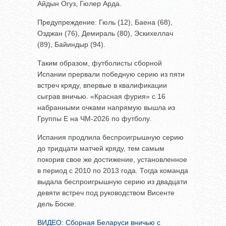
Айдын Огуз, Гюлер Арда.
Предупреждение: Гюль (12), Баена (68),
Озджан (76), Демираль (80), Эскихеллач
(89), Байиндыр (94).
Таким образом, футболисты сборной
Испании прервали победную серию из пяти
встреч кряду, впервые в квалификации
сыграв вничью. «Красная фурия» с 16
набранными очками напрямую вышла из
Группы E на ЧМ-2026 по футболу.
Испания продлила беспроигрышную серию
до тридцати матчей кряду, тем самым
покорив свое же достижение, установленное
в период с 2010 по 2013 года. Тогда команда
выдала беспроигрышную серию из двадцати
девяти встреч под руководством Висенте
дель Боске.
ВИДЕО: Сборная Беларуси вничью с