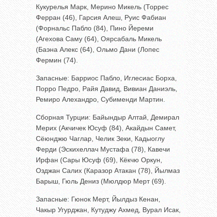
Кукурелья Марк, Мерино Микель (Торрес
Ферран (46), Гарсия Алеш, Руис Фабиан
(Форнальс Пабло (84), Пино Йереми
(Агехова Саму (64), Оярсабаль Микель
(Баэна Алекс (64), Ольмо Дани (Лопес
Фермин (74).
Запасные: Барриос Пабло, Иглесиас Борха,
Порро Педро, Райя Давид, Вивиан Даниэль,
Ремиро Алехандро, Субименди Мартин.
Сборная Турции: Байындыр Алтай, Демирал
Мерих (Акчичек Юсуф (84), Акайдын Самет,
Сёюнджю Чаглар, Челик Зеки, Кадыоглу
Ферди (Эскихеллач Мустафа (78), Кавечи
Ирфан (Сары Юсуф (69), Кёкчю Оркун,
Озджан Салих (Каразор Атакан (78), Йылмаз
Барыш, Гюль Дениз (Мюлдюр Мерт (69).
Запасные: Гюнок Мерт, Йылдыз Кенан,
Чакыр Угурджан, Кутуджу Ахмед, Вурал Исак,