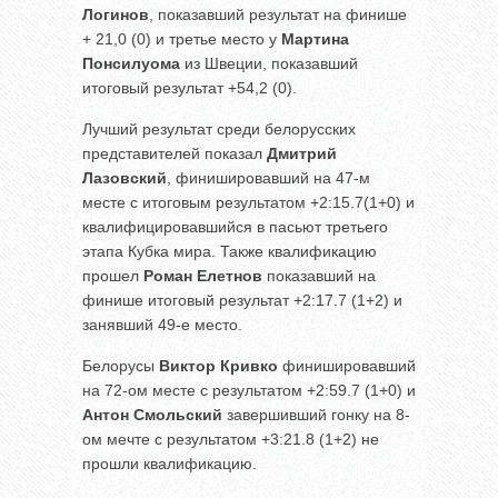
Логинов
, показавший результат на финише
+ 21,0 (0) и третье место у
Мартина
Понсилуома
из Швеции, показавший
итоговый результат +54,2 (0).
Лучший результат среди белорусских
представителей показал
Дмитрий
Лазовский
, финишировавший на 47-м
месте с итоговым результатом +2:15.7(1+0) и
квалифицировавшийся в пасьют третьего
этапа Кубка мира. Также квалификацию
прошел
Роман Елетнов
показавший на
финише итоговый результат +2:17.7 (1+2) и
занявший 49-е место.
Белорусы
Виктор Кривко
финишировавший
на 72-ом месте с результатом +2:59.7 (1+0) и
Антон Смольский
завершивший гонку на 8-
ом мечте с результатом +3:21.8 (1+2) не
прошли квалификацию.