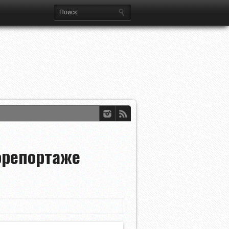
ференций УЕФА
dian Open
орепортаже