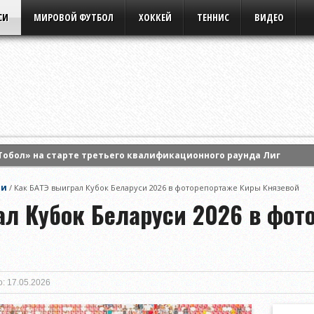
СИ
МИРОВОЙ ФУТБОЛ
ХОККЕЙ
ТЕННИС
ВИДЕО
Тобол» на старте третьего квалификационного раунда Лиги кон
ила Анастасию Потапову и вышла в 1/8 финала турнира WTA Cana
си
/
Как БАТЭ выиграл Кубок Беларуси 2026 в фоторепортаже Киры Князевой
ртс» на старте третьего раунда квалификации Лиги Европы УЕФА
ал Кубок Беларуси 2026 в фот
: 17.05.2026