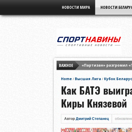
НОВОСТИ МИРА
НОВОСТИ БЕЛАРУ
ВАЖНОЕ
«Партизан» разгромил «
Элина Свитолина разгром
Home
Высшая Лига
Кубок Белару
/
/
«Бенфика» разнесла «Ха
Как БАТЭ выигр
Киры Князевой
Автор
Дмитрий Степанец
обновлено