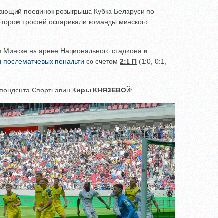
шающий поединок розыгрыша Кубка Беларуси по
котором трофей оспаривали команды минского
в Минске на арене Национального стадиона и
и послематчевых пенальти
со счетом
2:1 П
(1:0, 0:1,
спондента Спортнавин
Киры КНЯЗЕВОЙ
: