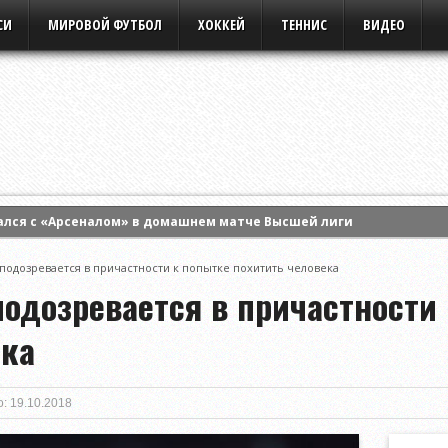
СИ
МИРОВОЙ ФУТБОЛ
ХОККЕЙ
ТЕННИС
ВИДЕО
ался с «Арсеналом» в домашнем матче Высшей лиги
ртс» на старте третьего раунда квалификации Лиги Европы УЕФА
подозревается в причастности к попытке похитить человека
 Энн Ли и вышла в четвертый круг турнира WTA в Торонто
подозревается в причастности
ека
: 19.10.2018