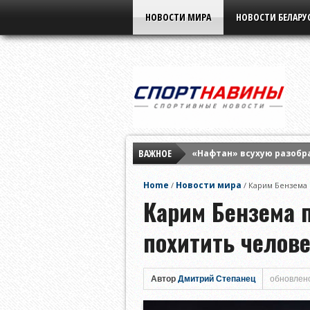
НОВОСТИ МИРА
НОВОСТИ БЕЛАРУ
ВАЖНОЕ
«Нафтан» всухую разобр
«Бенфика» разнесла «Ха
Home
Новости мира
/
/
Карим Бензема 
Елена Рыбакина обыграла
Карим Бензема 
похитить челов
Автор
Дмитрий Степанец
обновлено