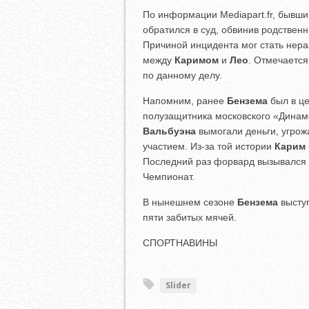
По информации Mediapart.fr, бывши
обратился в суд, обвинив родственн
Причиной инцидента мог стать нер
между
Каримом
и
Лео
. Отмечается
по данному делу.
Напомним, ранее
Бензема
был в це
полузащитника московского «Дина
Вальбуэна
вымогали деньги, угрож
участием. Из-за той истории
Карим
Последний раз форвард вызывался 
Чемпионат.
В нынешнем сезоне
Бензема
выступ
пяти забитых мячей.
СПОРТНАВИНЫ
Slider