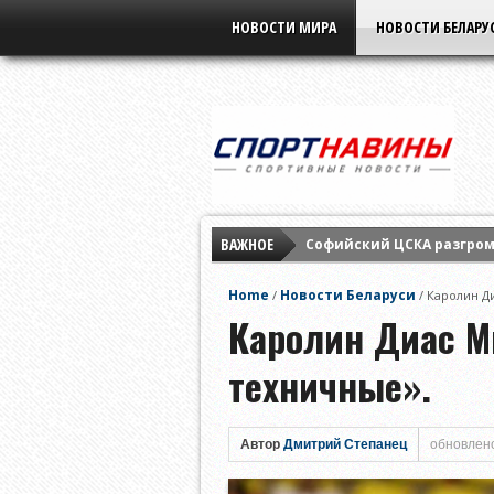
НОВОСТИ МИРА
НОВОСТИ БЕЛАРУ
ВАЖНОЕ
Софийский ЦСКА разгром
Ига Свёнтек обыграла Ви
Home
Новости Беларуси
/
/
Каролин Д
Диана Шнайдер обыграла 
Каролин Диас М
техничные».
Автор
Дмитрий Степанец
обновлено