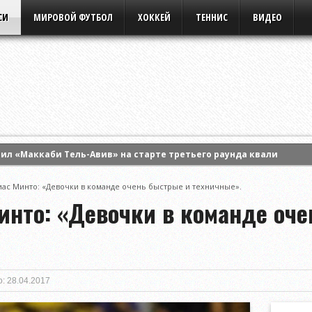
СИ
МИРОВОЙ ФУТБОЛ
ХОККЕЙ
ТЕННИС
ВИДЕО
ил «Маккаби Тель-Авив» на старте третьего раунда квалификац
кторию Голубич и вышла в четвертый круг турнира WTA в Торонт
иас Минто: «Девочки в команде очень быстрые и техничные».
Анну Калинскую и вышла в 1/8 финала турнира WTA в Торонто
инто: «Девочки в команде оче
: 28.04.2017