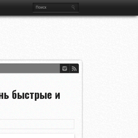
ии Лиги Европы
о
нь быстрые и