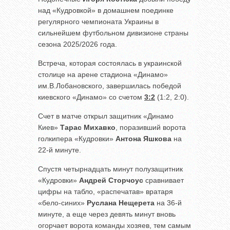
над «Кудровкой» в домашнем поединке
регулярного чемпионата Украины в
сильнейшем футбольном дивизионе страны
сезона 2025/2026 года.
Встреча, которая состоялась в украинской
столице на арене стадиона «Динамо»
им.В.Лобановского, завершилась победой
киевского «Динамо» со счетом
3:2
(1:2, 2:0).
Счет в матче открыл защитник «Динамо
Киев»
Тарас Михавко
, поразивший ворота
голкипера «Кудровки»
Антона Яшкова
на
22-й минуте.
Спустя четырнадцать минут полузащитник
«Кудровки»
Андрей Сторчоус
сравнивает
цифры на табло, «распечатав» вратаря
«бело-синих»
Руслана Нещерета
на 36-й
минуте, а еще через девять минут вновь
огорчает ворота команды хозяев, тем самым