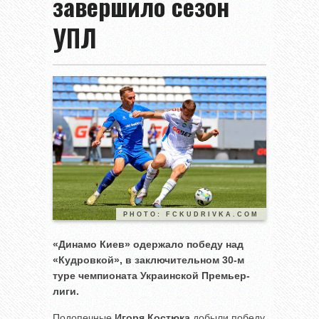
завершило сезон
УПЛ
PHOTO: FCKUDRIVKA.COM
«Динамо Киев» одержало победу над
«Кудровкой», в заключительном 30-м
туре чемпионата Украинской Премьер-
лиги.
Подопечные
Игоря Костюка
добыли победу