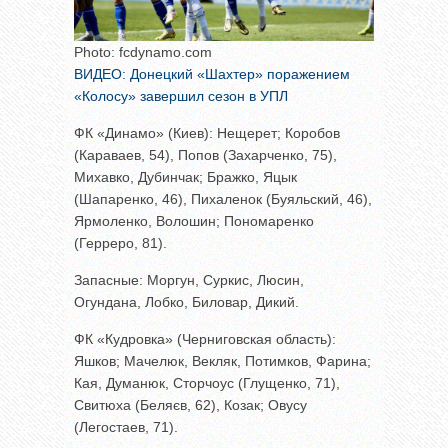
Photo: fcdynamo.com
ВИДЕО: Донецкий «Шахтер» поражением
«Колосу» завершил сезон в УПЛ
ФК «Динамо» (Киев): Нещерет; Коробов
(Караваев, 54), Попов (Захарченко, 75),
Михавко, Дубинчак; Бражко, Яцык
(Шапаренко, 46), Пихаленок (Буяльский, 46),
Ярмоленко, Волошин; Пономаренко
(Герреро, 81).
Запасные: Моргун, Суркис, Люсин,
Огундана, Лобко, Биловар, Дикий.
ФК «Кудровка» (Черниговская область):
Яшков; Мачелюк, Векляк, Потимков, Фарина;
Кая, Думанюк, Сторчоус (Глущенко, 71),
Свитюха (Беляєв, 62), Козак; Овусу
(Легостаев, 71).