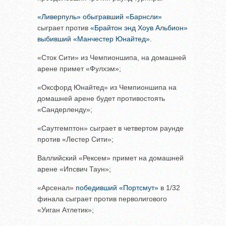
«Ливерпуль» обыгравший «Барнсли»
сыграет против
«Брайтон энд Хоув Альбион»
выбивший «Манчестер Юнайтед»
.
«Сток Сити» из Чемпионшипа, на домашней
арене примет «Фулхэм»;
«Оксфорд Юнайтед» из Чемпионшипа на
домашней арене будет противостоять
«Сандерленду»;
«Саутгемптон» сыграет в четвертом раунде
против «Лестер Сити»;
Валлийский «Рексем» примет на домашней
арене «Ипсвич Таун»;
«Арсенал»
победивший «Портсмут»
в 1/32
финала сыграет против перволигового
«Уиган Атлетик»;