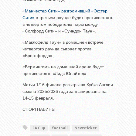
«
Манчестер Сити» разгромивший «Экстер
Сити»
в третьем раунде будет противостоять
в четвертом победителю пары между
«Солфорд Сити» и «Суиндон Таун».
«Маклсфилд Таун» в домашней встрече
четвертого раунда сыграет против
«Брентфорда»;
«Бермингем» на домашней арене будет
противостоять «Лидс Юнайтед».
Матчи 1/16 финала розыгрыша Кубка Англии
сезона 2025/2026 года запланированы на
14-15 февраля.
СПОРТНАВИНЫ
FA Cup
football
Newsticker