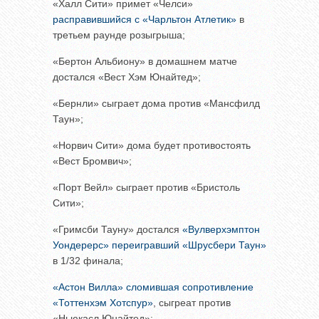
«Халл Сити» примет «Челси»
расправившийся с «Чарльтон Атлетик»
в
третьем раунде розыгрыша;
«Бертон Альбиону» в домашнем матче
достался «Вест Хэм Юнайтед»;
«Бернли» сыграет дома против «Мансфилд
Таун»;
«Норвич Сити» дома будет противостоять
«Вест Бромвич»;
«Порт Вейл» сыграет против «Бристоль
Сити»;
«Гримсби Тауну» достался
«Вулверхэмптон
Уондерерс» переигравший «Шрусбери Таун»
в 1/32 финала;
«Астон Вилла» сломившая сопротивление
«Тоттенхэм Хотспур»
, сыгреат против
«Ньюкасл Юнайтед»;