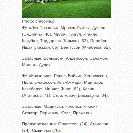
Photo: cracovia.pl
ФК «Лех Познань»: Мрозек; Гумны, Дуглас
(Скшипчак, 46), Милич, Гургул, Ягайло,
Козубал, Тордарсон (Шимчак, 62), Перейра,
Ишак (Лисман, 86), Бенгтссон (Фиабема, 62).
Запасные: Бонковски, Андерссон, Саламон,
Монька, Дудек
ФК «Краковия»: Равас; Войчик, Хенрикссон,
Пила, Олафссон, Аль-Аммари, Майгаард,
Какабадзе, Минчев (Кнап, 62), Хасич
(Атанасов, 71), Стоилкович (Беджицкий, 84).
Запасные: Мадейски, Голонка, Янасик,
Сковгор, Перкович, Югас, Пражелик
Предупреждения: Олафссон (24), Атанасов
(74), Скшипчак (78).