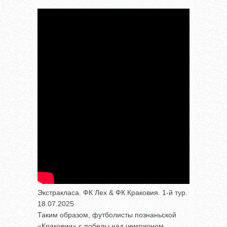
Экстракласа. ФК Лех & ФК Краковия. 1-й тур.
18.07.2025
Таким образом, футболисты познаньской
«Краковии» с победы над чемпионом