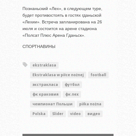
Познаньский «Лех», в следующем туре,
будет противостоять в гостях гданьской
«Лехии». Встреча запланирована на 26
июля и состоится на арене стадиона
«Полсат Плюс Арена Гданьск».
СПОРТНАВИНЫ
ekstraklasa
Ekstraklasa w piłce nożnej
football
экстракласа
футбол
фк краковия
фк лех
чемпионат Польши
piłka nożna
Polska
Slider
video
видео