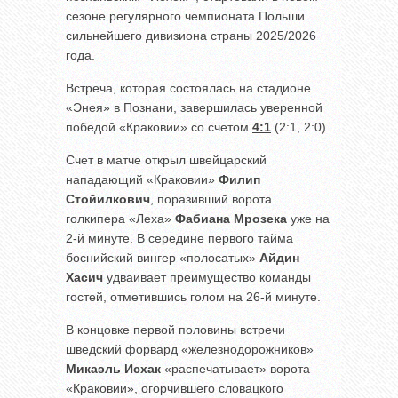
сезоне регулярного чемпионата Польши
сильнейшего дивизиона страны 2025/2026
года.
Встреча, которая состоялась на стадионе
«Энея» в Познани, завершилась уверенной
победой «Краковии» со счетом
4:1
(2:1, 2:0).
Счет в матче открыл швейцарский
нападающий «Краковии»
Филип
Стойилкович
, поразивший ворота
голкипера «Леха»
Фабиана Мрозека
уже на
2-й минуте. В середине первого тайма
боснийский вингер «полосатых»
Айдин
Хасич
удваивает преимущество команды
гостей, отметившись голом на 26-й минуте.
В концовке первой половины встречи
шведский форвард «железнодорожников»
Микаэль Исхак
«распечатывает» ворота
«Краковии», огорчившего словацкого