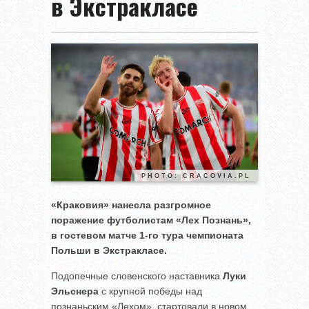
в Экстракласе
PHOTO: CRACOVIA.PL
«Краковия» нанесла разгромное
поражение футболистам «Лех Познань»,
в гостевом матче 1-го тура чемпионата
Польши в Экстракласе.
Подопечные словенского наставника
Луки
Эльснера
с крупной победы над
познаньским «Лехом», стартовали в новом