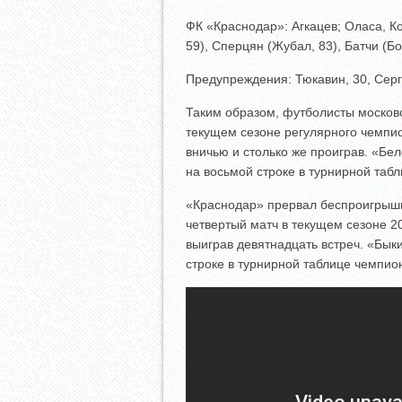
ФК «Краснодар»: Агкацев; Оласа, Ко
59), Сперцян (Жубал, 83), Батчи (Бо
Предупреждения: Тюкавин, 30, Серге
Таким образом, футболисты москов
текущем сезоне регулярного чемпио
вничью и столько же проиграв. «Бе
на восьмой строке в турнирной таб
«Краснодар» прервал беспроигрышн
четвертый матч в текущем сезоне 2
выиграв девятнадцать встреч. «Бык
строке в турнирной таблице чемпио