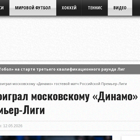
СИ
МИРОВОЙ ФУТБОЛ
ХОККЕЙ
ТЕННИС
ВИДЕО
Тобол» на старте третьего квалификационного раунда Лиги кон
ила Анастасию Потапову и вышла в 1/8 финала турнира WTA Cana
оиграл московскому «Динамо» гостевой матч Российской Премьер-Лиги
ртс» на старте третьего раунда квалификации Лиги Европы УЕФА
оиграл московскому «Динамо» 
мьер-Лиги
: 12.05.2026