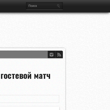
ференций УЕФА
dian Open
гостевой матч