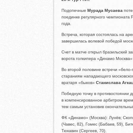
Подопечные
Мурада Мусаева
поте
поединке регулярного чемпионата Р
года.
Встреча, которая состоялась на ар
завершилась волевой победой моск
Счет в матче открыл бразильский 
ворота голкипера «Динамо Москва
Во второй половине встречи «бело-
стараниям нападающего московско
вратаря «быков»
Станислава Агка
Победную точку в противостоянии 
в компенсированное арбитром врем
тем самым установив окончательный
ФК «Динамо» (Москва): Лунёв; Скоп
(Чавес, 82), Гомес (Бабаев, 59), Би
Тюкавин (Сергеев, 70).