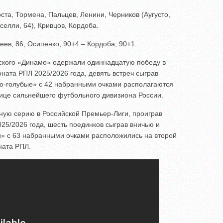
ста, Тормена, Пальцев, Ленини, Черников (Аугусто,
селли, 64), Кривцов, Кордоба.
ев, 86, Осипенко, 90+4 – Кордоба, 90+1.
ского «Динамо» одержали одиннадцатую победу в
ната РПЛ 2025/2026 года, девять встреч сыграв
ло-голубые» с 42 набранными очками располагаются
лице сильнейшего футбольного дивизиона России.
ую серию в Российской Премьер-Лиги, проиграв
025/2026 года, шесть поединков сыграв вничью и
и» с 63 набранными очками расположились на второй
ната РПЛ.