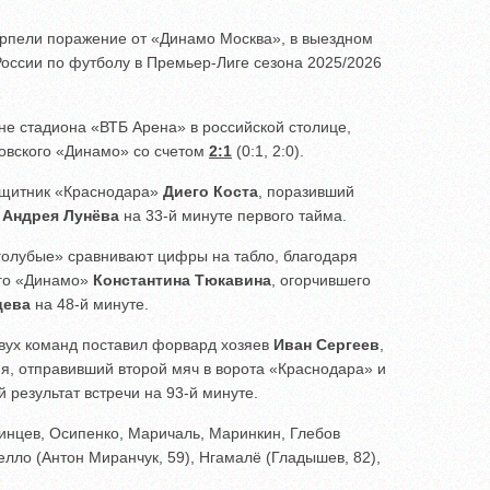
рпели поражение от «Динамо Москва», в выездном
оссии по футболу в Премьер-Лиге сезона 2025/2026
ене стадиона «ВТБ Арена» в российской столице,
овского «Динамо» со счетом
2:1
(0:1, 2:0).
защитник «Краснодара»
Диего Коста
, поразивший
»
Андрея Лунёва
на 33-й минуте первого тайма.
голубые» сравнивают цифры на табло, благодаря
го «Динамо»
Константина Тюкавина
, огорчившего
цева
на 48-й минуте.
двух команд поставил форвард хозяев
Иван Сергеев
,
я, отправивший второй мяч в ворота «Краснодара» и
 результат встречи на 93-й минуте.
инцев, Осипенко, Маричаль, Маринкин, Глебов
телло (Антон Миранчук, 59), Нгамалё (Гладышев, 82),