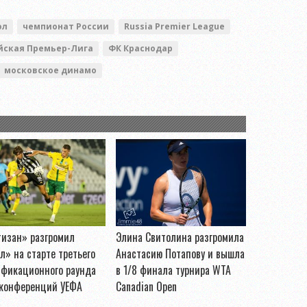
ол
чемпионат России
Russia Premier League
йская Премьер-Лига
ФК Краснодар
московское динамо
тизан» разгромил
Элина Свитолина разгромила
л» на старте третьего
Анастасию Потапову и вышла
ификационного раунда
в 1/8 финала турнира WTA
 конференций УЕФА
Canadian Open