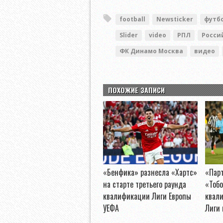
football
Newsticker
футб
Slider
video
РПЛ
Росси
ФК Динамо Москва
видео
ПОХОЖИЕ ЗАПИСИ
«Бенфика» разнесла «Хартс»
«Пар
на старте третьего раунда
«Тобо
квалификации Лиги Европы
квал
УЕФА
Лиги