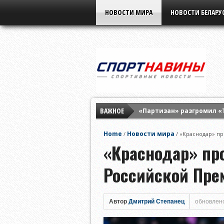
НОВОСТИ МИРА
НОВОСТИ БЕЛАРУ
ВАЖНОЕ
«Партизан» разгромил «
Элина Свитолина разгром
Home
Новости мира
/
/
«Краснодар» пр
«Бенфика» разнесла «Ха
«Краснодар» пр
Российской Пре
Автор
Дмитрий Степанец
обновлено