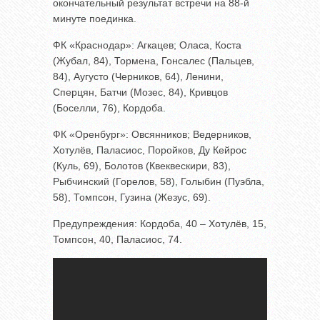
окончательный результат встречи на 88-й
минуте поединка.
ФК «Краснодар»: Агкацев; Оласа, Коста
(Жубал, 84), Тормена, Гонсалес (Пальцев,
84), Аугусто (Черников, 64), Ленини,
Сперцян, Батчи (Мозес, 84), Кривцов
(Боселли, 76), Кордоба.
ФК «Оренбург»: Овсянников; Ведерников,
Хотулёв, Паласиос, Поройков, Ду Кейрос
(Куль, 69), Болотов (Квеквескири, 83),
Рыбчинский (Горелов, 58), Голыбин (Пуэбла,
58), Томпсон, Гузина (Жезус, 69).
Предупреждения: Кордоба, 40 – Хотулёв, 15,
Томпсон, 40, Паласиос, 74.