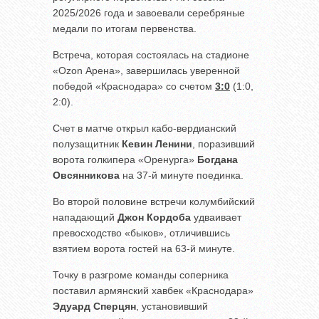
2025/2026 года и завоевали серебряные
медали по итогам первенства.
Встреча, которая состоялась на стадионе
«Ozon Арена», завершилась уверенной
победой «Краснодара» со счетом
3:0
(1:0,
2:0).
Счет в матче открыл кабо-вердианский
полузащитник
Кевин Ленини
, поразивший
ворота голкипера «Оренурга»
Богдана
Овсянникова
на 37-й минуте поединка.
Во второй половине встречи колумбийский
нападающий
Джон Кордоба
удваивает
превосходство «быков», отличившись
взятием ворота гостей на 63-й минуте.
Точку в разгроме команды соперника
поставил армянский хавбек «Краснодара»
Эдуард Сперцян
, установивший