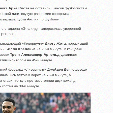
вника
Арне Слота
не оставили шансов футболистам
ийской лиги, всухую разгромив соперника в
озыгрыша Кубка Англии по футболу.
ене стадиона «Энфилд», завершилась уверенной
(2:0, 2:0).
й нападающий «Ливерпуля»
Диогу Жота
, поразивший
нли»
Билли Креллина
на 29-й минуте. В концовке
йдцев»
Трент Александер-Арнольд
удваивает
тившись голом на 45-й минуте.
етний форвард «Ливерпуля»
Джейден Дэннс
доводит
личившись взятием ворот на 76-й минуте, а
за
ставит точку в противостоянии двух команд,
 гостей на 90-й минуте.