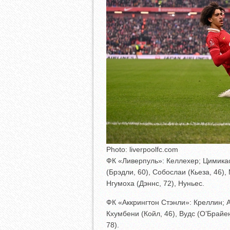
Photo: liverpoolfc.com
ФК «Ливерпуль»: Келлехер; Цимикас
(Брэдли, 60), Собослаи (Кьеза, 46),
Нгумоха (Дэннс, 72), Нуньес.
ФК «Аккрингтон Стэнли»: Креллин; А
Кхумбени (Койл, 46), Вудс (О’Брайен
78).