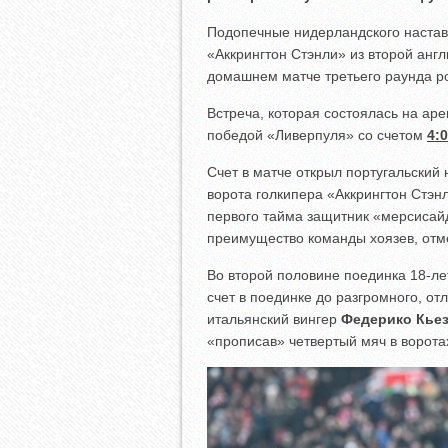
Подопечные нидерландского наста
«Аккрингтон Стэнли» из второй англ
домашнем матче третьего раунда р
Встреча, которая состоялась на ар
победой «Ливерпуля» со счетом
4:0
Счет в матче открыл португальски
ворота голкипера «Аккрингтон Стэ
первого тайма защитник «мерсиса
преимущество команды хоязев, отме
Во второй половине поединка 18-л
счет в поединке до разгромного, от
итальянский вингер
Федерико Кье
«прописав» четвертый мяч в воротах