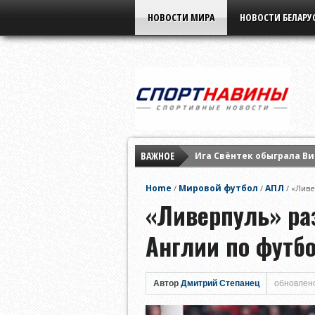
НОВОСТИ МИРА
НОВОСТИ БЕЛАРУ
ВАЖНОЕ
Ига Свёнтек обыграла Ви
Мохаммед Салах подписа
Home
Мировой футбол
АПЛ
/
/
/
«Ливе
Софийский ЦСКА разгром
«Ливерпуль» ра
Англии по футб
Автор
Дмитрий Степанец
обновлено