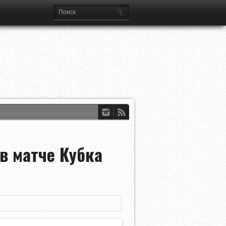
о
ии Лиги Европы
в матче Кубка