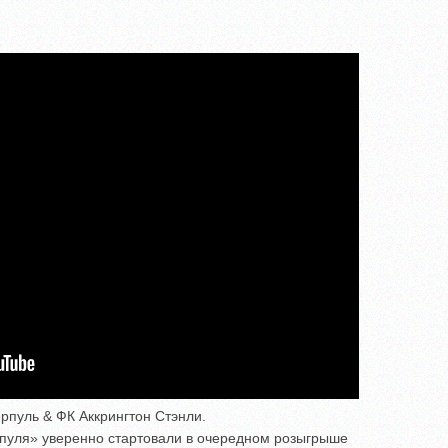
ерпуль & ФК Аккрингтон Стэнли.
пуля» уверенно стартовали в очередном розыгрыше