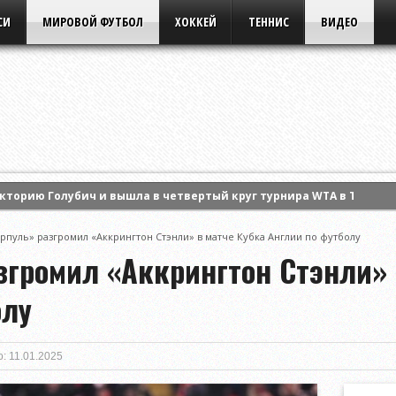
СИ
МИРОВОЙ ФУТБОЛ
ХОККЕЙ
ТЕННИС
ВИДЕО
кторию Голубич и вышла в четвертый круг турнира WTA в Торонт
л контракт с турецким «Трабзонспором»
рпуль» разгромил «Аккрингтон Стэнли» в матче Кубка Англии по футболу
ил «Маккаби Тель-Авив» на старте третьего раунда квалификац
згромил «Аккрингтон Стэнли» 
олу
: 11.01.2025