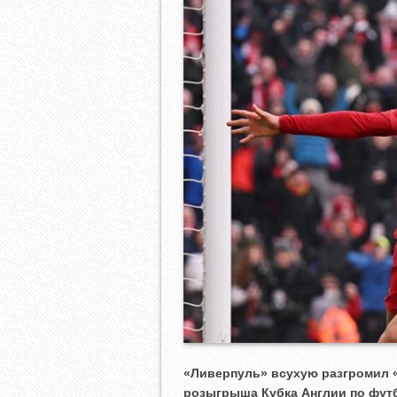
«Ливерпуль» всухую разгромил «
розыгрыша Кубка Англии по фут