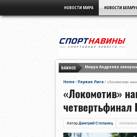
НОВОСТИ МИРА
НОВОСТИ БЕЛАРУ
ВАЖНОЕ
«Славия» не оставила ш
Елена Рыбакина обыграла
Home
Первая Лига
/
/
«Локомотив» нан
Мирра Андреева заверши
«Локомотив» на
четвертьфинал 
Автор
Дмитрий Степанец
обновлено