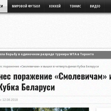
СИ
МИРОВОЙ ФУТБОЛ
ХОККЕЙ
ТЕННИС
ВИДЕО
ансов «Днепру» в домашнем матче Высшей лиги
 Энн Ли и вышла в четвертый круг турнира WTA в Торонто
ес поражение «Смолевичам» и вышел в четвертьфинал Кубка Беларуси
ла борьбу в одиночном разряде турнира WTA в Торонто
нес поражение «Смолевичам» 
Кубка Беларуси
: 12.08.2018