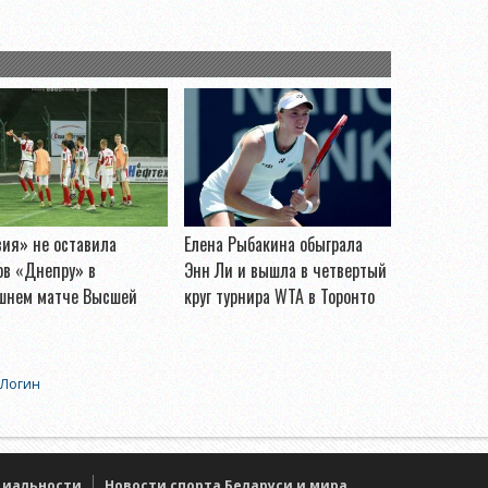
ия» не оставила
Елена Рыбакина обыграла
ов «Днепру» в
Энн Ли и вышла в четвертый
шнем матче Высшей
круг турнира WTA в Торонто
Логин
циальности
Новости спорта Беларуси и мира