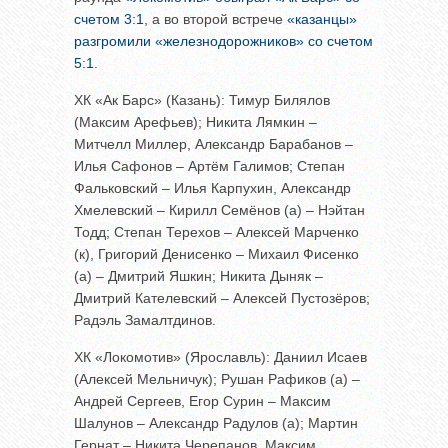
счетом 3:1
, а во второй встрече
«казанцы»
разгромили «железнодорожников» со счетом
5:1
.
ХК «Ак Барс» (Казань): Тимур Билялов
(Максим Арефьев); Никита Лямкин –
Митчелл Миллер, Александр Барабанов –
Илья Сафонов – Артём Галимов; Степан
Фальковский – Илья Карпухин, Александр
Хмелевский – Кирилл Семёнов (а) – Нэйтан
Тодд; Степан Терехов – Алексей Марченко
(к), Григорий Денисенко – Михаил Фисенко
(а) – Дмитрий Яшкин; Никита Дыняк –
Дмитрий Кателевский – Алексей Пустозёров;
Радэль Замалтдинов.
ХК «Локомотив» (Ярославль): Даниил Исаев
(Алексей Мельничук); Рушан Рафиков (а) –
Андрей Сергеев, Егор Сурин – Максим
Шалунов – Александр Радулов (а); Мартин
Гернат – Никита Черепанов, Максим