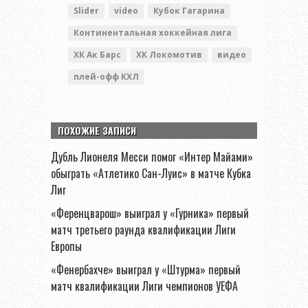
Slider
video
Кубок Гагарина
Континентальная хоккейная лига
ХК Ак Барс
ХК Локомотив
видео
плей-офф КХЛ
ПОХОЖИЕ ЗАПИСИ
Дубль Лионеля Месси помог «Интер Майами»
обыграть «Атлетико Сан-Луис» в матче Кубка
Лиг
«Ференцварош» выиграл у «Гурника» первый
матч третьего раунда квалификации Лиги
Европы
«Фенербахче» выиграл у «Штурма» первый
матч квалификации Лиги чемпионов УЕФА