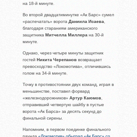
на 18-й минуте.
Во второй двадцатиминутке «Ак Барс» сумел
«распечатать» ворота
Даниила Исаева
,
благодаря стараниям американского
защитника
Митчелла Миллера
на 30-й
минуте.
Однако, через четыре минуты защитник
гостей
Никита Черепанов
возвращает
превосходство «Локомотива», отличившись
голом на 34-й минуте.
Точку в противостоянии двух команд, играя в
меньшинстве, поставил форвард
«железнодорожников»
Артур Каюмов
,
отправивший четвертую шайбу в пустые
ворота «Ак Барса» за десять секунд до
финальной сирены.
Напомним, в первом поединке финального
раунда
«Локомотив» обыграл «Ак Барс» со