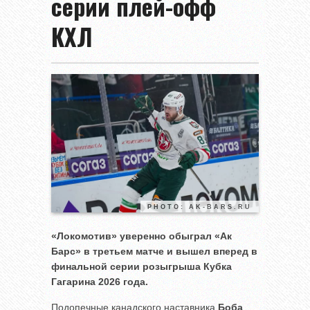
серии плей-офф
КХЛ
PHOTO: AK-BARS.RU
«Локомотив» уверенно обыграл «Ак
Барс» в третьем матче и вышел вперед в
финальной серии розыгрыша Кубка
Гагарина 2026 года.
Подопечные канадского наставника
Боба