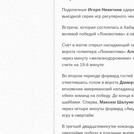
Подопечные
Игоря Никитина
одерж
выездной серии игр регулярного че
Встреча, которая состоялась в Хаб
волевой победой «Локомотива» в о
Счет в матче открыл нападающий х
ворота голкипера «Локомотива»
Ал
через минуту «железнодорожники» 
счете на 19-й минуте.
Во втором периоде форвард гостей
отметившись голом в ворота
Дамир
мгновение американский нападающ
обеих команд на победу. До конца 
шайбами. Сперва,
Максим Шалуно
через четыре минуты форвард «Ам
игру в овертайм.
В третьей двадцатиминутке команды
овертайме победу в поединке вырв