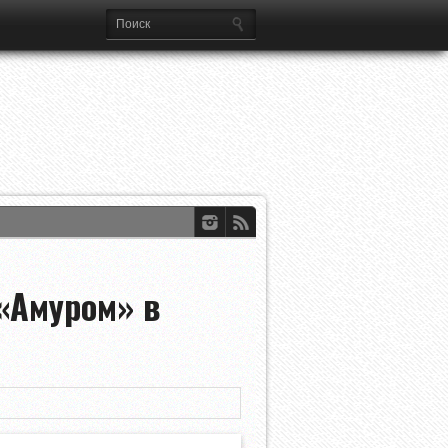
ии Лиги Европы
о
«Амуром» в