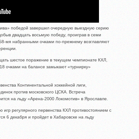
тива» победой завершил очередную выездную серию
добыв двадцать восьмую победу, проиграв в семи
58-мя набранными очками по-прежнему возглавляют
еренции.
цать шестое поражение в текущем чемпионате КХЛ,
 18 очками на балансе замыкают «турнирку»
венства Континентальной хоккейной лиги,
динок против московского ЦСКА. Встреча
оится на льду «Арена-2000 Локомотив» в Ярославле.
игр регулярного первенства КХЛ противостоянием с
ся 6 декабря и пройдет в Хабаровске на льду