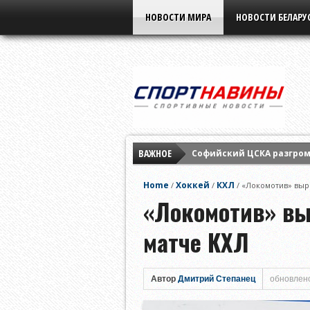
НОВОСТИ МИРА
НОВОСТИ БЕЛАРУ
ВАЖНОЕ
Софийский ЦСКА разгром
Ига Свёнтек обыграла Ви
Home
Хоккей
КХЛ
/
/
/
«Локомотив» вырв
Диана Шнайдер обыграла 
«Локомотив» вы
матче КХЛ
Автор
Дмитрий Степанец
обновлено