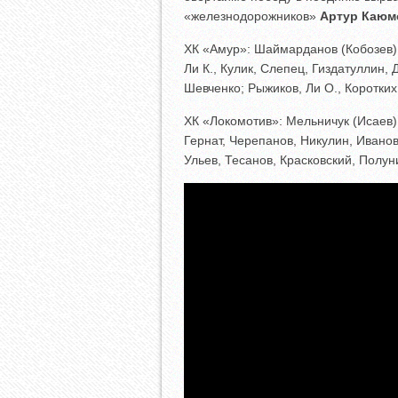
«железнодорожников»
Артур Каюм
ХК «Амур»: Шаймарданов (Кобозев);
Ли К., Кулик, Слепец, Гиздатуллин,
Шевченко; Рыжиков, Ли О., Коротких
ХК «Локомотив»: Мельничук (Исаев)
Гернат, Черепанов, Никулин, Иванов
Ульев, Тесанов, Красковский, Полун