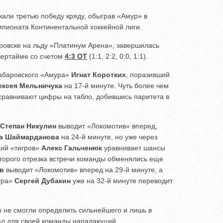
али третью победу кряду, обыграв «Амур» в
мпионата Континентальной хоккейной лиги.
аровске на льду «Платинум Арена», завершилась
вертайме со счетом
4:3 ОТ
(1:1, 2:2, 0:0, 1:1).
абаровского «Амура»
Игнат Коротких
, поразивший
ексея Мельничука
на 17-й минуте. Чуть более чем
сравнивают цифры на табло, добившись паритета в
Степан Никулин
выводит «Локомотив» вперед,
а Шаймарданова
на 24-й минуте, но уже через
ий «тигров»
Алекс Гальченюк
уравнивает шансы
второго отрезка встречи команды обменялись еще
в
выводит «Локомотив» вперед на 29-й минуте, а
ура»
Сергей Дубакин
уже на 32-й минуте переводит
 не смогли определить сильнейшего и лишь в
ал для своей команды нападающий