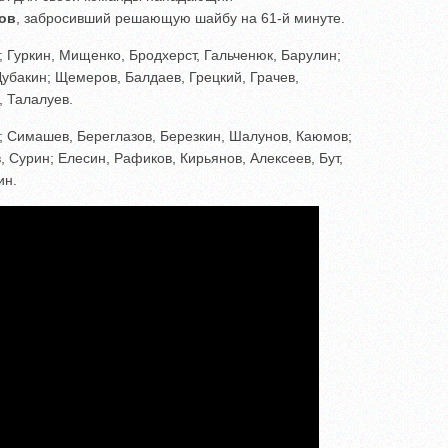
ов
, забросивший решающую шайбу на 61-й минуте.
 Гуркин, Мищенко, Бродхерст, Гальченюк, Барулин;
 Дубакин; Щемеров, Балдаев, Грецкий, Грачев,
, Талалуев.
; Симашев, Береглазов, Березкин, Шалунов, Каюмов;
, Сурин; Елесин, Рафиков, Кирьянов, Алексеев, Бут,
ин.