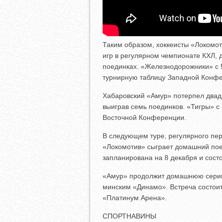
Таким образом, хоккеисты «Локомо
игр в регулярном чемпионате КХЛ, 
поединках. «Железнодорожники» с 
турнирную таблицу Западной Конф
Хабаровский «Амур» потерпел двад
выиграв семь поединков. «Тигры» с
Восточной Конференции.
В следующем туре, регулярного пер
«Локомотив» сыграет домашний пое
запланирована на 8 декабря и сост
«Амур» продолжит домашнюю серию 
минским «Динамо». Встреча состоит
«Платинум Арена».
СПОРТНАВИНЫ