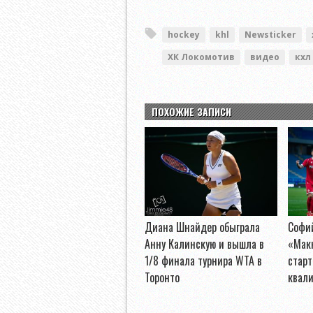
hockey
khl
Newsticker
ХК Локомотив
видео
кхл
ПОХОЖИЕ ЗАПИСИ
Диана Шнайдер обыграла
Софи
Анну Калинскую и вышла в
«Макк
1/8 финала турнира WTA в
старт
Торонто
квал