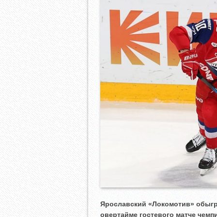
Ярославский «Локомотив» обыгр
овертайме гостевого матче чемп