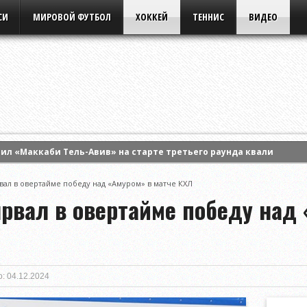
СИ
МИРОВОЙ ФУТБОЛ
ХОККЕЙ
ТЕННИС
ВИДЕО
ил «Маккаби Тель-Авив» на старте третьего раунда квалификац
кторию Голубич и вышла в четвертый круг турнира WTA в Торонт
ал в овертайме победу над «Амуром» в матче КХЛ
Анну Калинскую и вышла в 1/8 финала турнира WTA в Торонто
рвал в овертайме победу над 
: 04.12.2024