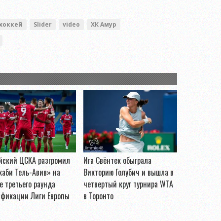
хоккей
Slider
video
ХК Амур
йский ЦСКА разгромил
Ига Свёнтек обыграла
аби Тель-Авив» на
Викторию Голубич и вышла в
е третьего раунда
четвертый круг турнира WTA
ификации Лиги Европы
в Торонто