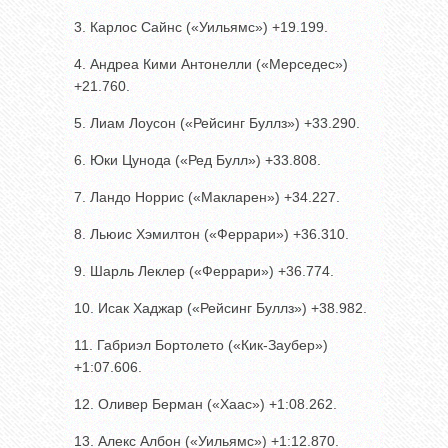
3. Карлос Сайнс («Уильямс») +19.199.
4. Андреа Кими Антонелли («Мерседес»)
+21.760.
5. Лиам Лоусон («Рейсинг Буллз») +33.290.
6. Юки Цунода («Ред Булл») +33.808.
7. Ландо Норрис («Макларен») +34.227.
8. Льюис Хэмилтон («Феррари») +36.310.
9. Шарль Леклер («Феррари») +36.774.
10. Исак Хаджар («Рейсинг Буллз») +38.982.
11. Габриэл Бортолето («Кик-Заубер»)
+1:07.606.
12. Оливер Берман («Хаас») +1:08.262.
13. Алекс Албон («Уильямс») +1:12.870.