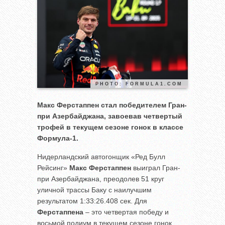
PHOTO: FORMULA1.COM
Макс Ферстаппен стал победителем Гран-
при Азербайджана, завоевав четвертый
трофей в текущем сезоне гонок в классе
Формула-1.
Нидерландский автогонщик «Ред Булл
Рейсинг»
Макс Ферстаппен
выиграл Гран-
при Азербайджана, преодолев 51 круг
уличной трассы Баку с наилучшим
результатом 1:33:26.408 сек. Для
Ферстаппена
– это четвертая победу и
восьмой подиум в текущем сезоне гонок