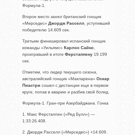
Формула-1.
Второе место занял британский гонщик
«Мерседес»
Джордж Расселл
, уступивший
победителю 14.609 сек.
Третьим финишировал испанский гонщик
команды «Уильямс»
Карлос Сайнс
,
проигравший в итоге
Ферстаппену
19.199
сек.
Отметим, что лидер текущего сезона,
австралийский гонщик «Макларена»
Оскар
Пиастри
сошел с дистанции еще в первом
круге, попав в аварию и разбив свой болид.
Формула-1. Гран-при Азербайджана. Гонка
1. Макс Ферстаппен («Ред Булл») —
1:33:26.408.
2. Джордж Расселл («Мерседес») +14.609.