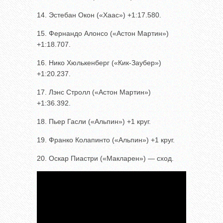
14. Эстебан Окон («Хаас») +1:17.580.
15. Фернандо Алонсо («Астон Мартин»)
+1:18.707.
16. Нико Хюлькенберг («Кик-Заубер»)
+1:20.237.
17. Лэнс Стролл («Астон Мартин»)
+1:36.392.
18. Пьер Гасли («Альпин») +1 круг.
19. Франко Колапинто («Альпин») +1 круг.
20. Оскар Пиастри («Макларен») — сход.