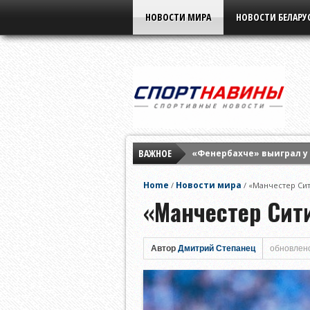
НОВОСТИ МИРА
НОВОСТИ БЕЛАРУ
ВАЖНОЕ
«Фенербахче» выиграл у
«Краснодар» в серии пен
Home
Новости мира
/
/
«Манчестер Сит
Дубль Лионеля Месси по
«Манчестер Сит
Автор
Дмитрий Степанец
обновлено