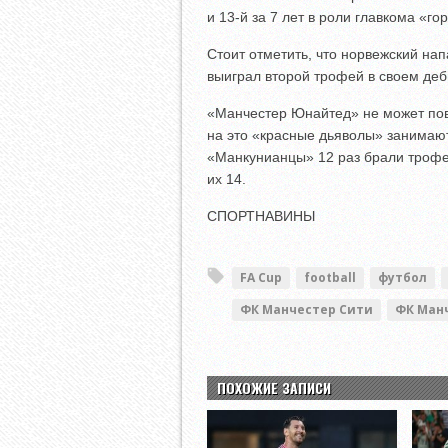
и 13-й за 7 лет в роли главкома «го
Стоит отметить, что норвежский н
выиграл второй трофей в своем деб
«Манчестер Юнайтед» не может повт
на это «красные дьяволы» занимают
«Манкунианцы» 12 раз брали трофей
их 14.
СПОРТНАВИНЫ
FA Cup
football
футбол
ФК Манчестер Сити
ФК Ман
ПОХОЖИЕ ЗАПИСИ