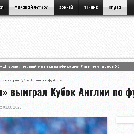
СИ
МИРОВОЙ ФУТБОЛ
ХОККЕЙ
ТЕННИС
ВИДЕО
 «Штурма» первый матч квалификации Лиги чемпионов УЕФА
альти обыграл «Ахмат» на старте розыгрыша Кубка России
и» выиграл Кубок Англии по футболу
мог «Интер Майами» обыграть «Атлетико Сан-Луис» в матче Кубк
и» выиграл Кубок Англии по ф
: 03.06.2023