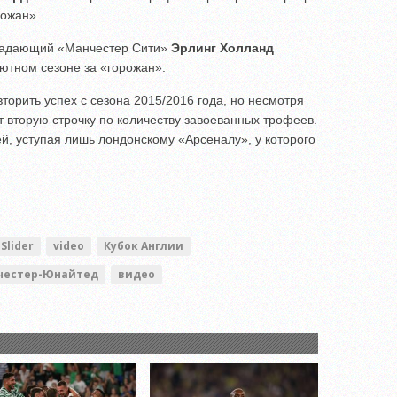
рожан».
ападающий «Манчестер Сити»
Эрлинг Холланд
ютном сезоне за «горожан».
орить успех с сезона 2015/2016 года, но несмотря
 вторую строчку по количеству завоеванных трофеев.
, уступая лишь лондонскому «Арсеналу», у которого
Slider
video
Кубок Англии
честер-Юнайтед
видео