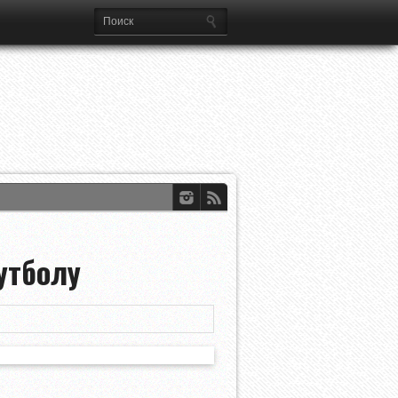
а Лиг
утболу