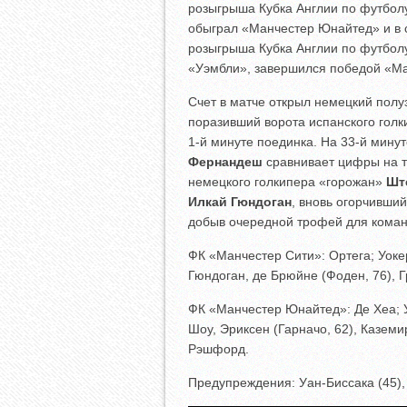
розыгрыша Кубка Англии по футбол
обыграл «Манчестер Юнайтед» и в 
розыгрыша Кубка Англии по футболу
«Уэмбли», завершился победой «Ма
Счет в матче открыл немецкий пол
поразивший ворота испанского го
1-й минуте поединка. На 33-й мину
Фернандеш
сравнивает цифры на т
немецкого голкипера «горожан»
Шт
Илкай Гюндоган
, вновь огорчивши
добыв очередной трофей для коман
ФК «Манчестер Сити»: Ортега; Уокер
Гюндоган, де Брюйне (Фоден, 76), Г
ФК «Манчестер Юнайтед»: Де Хеа; 
Шоу, Эриксен (Гарначо, 62), Каземи
Рэшфорд.
Предупреждения: Уан-Биссака (45), Ф