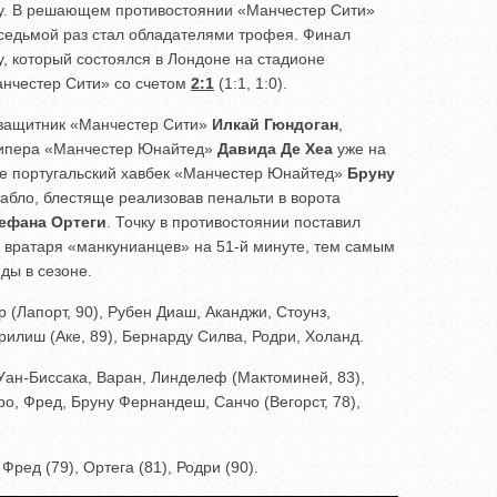
у. В решающем противостоянии «Манчестер Сити»
седьмой раз стал обладателями трофея. Финал
, который состоялся в Лондоне на стадионе
нчестер Сити» со счетом
2:1
(1:1, 1:0).
узащитник «Манчестер Сити»
Илкай Гюндоган
,
лкипера «Манчестер Юнайтед»
Давида Де Хеа
уже на
те португальский хавбек «Манчестер Юнайтед»
Бруну
абло, блестяще реализовав пенальти в ворота
ефана Ортеги
. Точку в противостоянии поставил
й вратаря «манкунианцев» на 51-й минуте, тем самым
ды в сезоне.
 (Лапорт, 90), Рубен Диаш, Аканджи, Стоунз,
рилиш (Аке, 89), Бернарду Силва, Родри, Холанд.
Уан-Биссака, Варан, Линделеф (Мактоминей, 83),
ро, Фред, Бруну Фернандеш, Санчо (Вегорст, 78),
ред (79), Ортега (81), Родри (90).