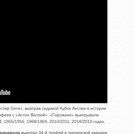
тер Сити», выиграв седьмой Кубок Англии в истории
рофеев с «Астон Виллой». «Горожане» выигрывали
4, 1955/1956, 1968/1969, 2010/2011, 2018/2019 годах.
Гвардиола
выиграл 34-й трофей в тренерской карьере