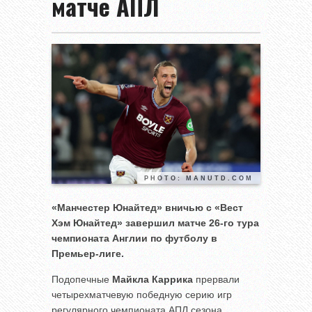
матче АПЛ
PHOTO: MANUTD.COM
«Манчестер Юнайтед» вничью с «Вест
Хэм Юнайтед» завершил матче 26-го тура
чемпионата Англии по футболу в
Премьер-лиге.
Подопечные
Майкла Каррика
прервали
четырехматчевую победную серию игр
регулярного чемпионата АПЛ сезона