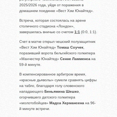
2025/2026 года, уйдя от поражения в
домашнем поединке «Вест Хэм Юнайтед».
Встреча, которая состоялась на арене
столичного стадиона «Лондон»,
завершилась вничью со счетом
1:1
(0:0, 1:1).
Счет в матче открыл чешский полузащитник
«Вест Хэм Юнайтед»
Томаш Соучек
,
поразивший ворота бельгийского голкипера
«Манчестер Юнайтед»
Сенне Ламменса
на
59-й минуте.
В компенсированное арбитром время,
«красные дьяволы» сумели сравнять цифры
на табло, благодаря голу словенского
нападающего
Беньямина Шешко
,
огорчившего датского голкипера
«молотобойцев»
Мадса Хермансена
на 96-
й минуте встречи.