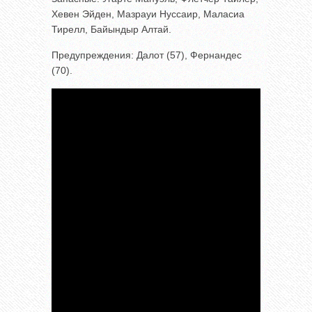
Хевен Эйден, Мазрауи Нуссаир, Маласиа
Тирелл, Байындыр Алтай.
Предупреждения: Далот (57), Фернандес
(70).