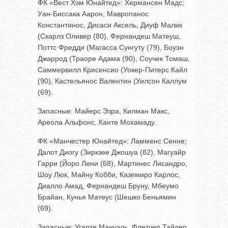
ФК «Вест Хэм Юнайтед»: Хермансен Мадс;
Уан-Биссака Аарон, Мавропанос
Константинос, Дисаси Аксель, Диуф Малик
(Скарлз Оливер (80), Фернандеш Матеуш,
Поттс Фредди (Магасса Сунгуту (79), Боуэн
Джаррод (Траоре Адама (90), Соучек Томаш,
Саммервилл Крисенсио (Уокер-Питерс Кайл
(90), Кастельянос Валентин (Уилсон Каллум
(69).
Запасные: Майерс Эзра, Килман Макс,
Ареола Альфонс, Канте Мохамаду.
ФК «Манчестер Юнайтед»: Ламменс Сенне;
Далот Диогу (Зиркзее Джошуа (82), Магуайр
Гарри (Йоро Лени (68), Мартинес Лисандро,
Шоу Люк, Майну Кобби, Каземиро Карлос,
Диалло Амад, Фернандеш Бруну, Мбеумо
Брайан, Кунья Матеус (Шешко Беньямин
(69).
Запасные: Угарте Мануэль, Флетчер Тайлер,