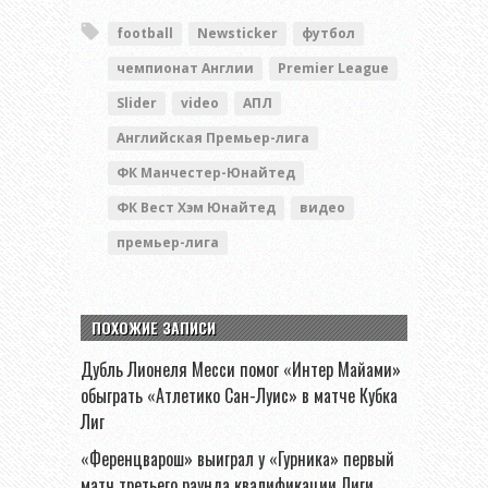
football
Newsticker
футбол
чемпионат Англии
Premier League
Slider
video
АПЛ
Английская Премьер-лига
ФК Манчестер-Юнайтед
ФК Вест Хэм Юнайтед
видео
премьер-лига
ПОХОЖИЕ ЗАПИСИ
Дубль Лионеля Месси помог «Интер Майами»
обыграть «Атлетико Сан-Луис» в матче Кубка
Лиг
«Ференцварош» выиграл у «Гурника» первый
матч третьего раунда квалификации Лиги