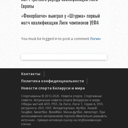
Европы
«Фенербахче» выиграл у «Штурма» первый
матч квалификации Лиги чемпионов УЕФА
You must be logged in to post a comment
Логин
Контакты:
Политика конфиденциальности
Новости спорта Беларуси и мира
Спортнавины © 2012-2026. Новости спорта. Спортивные
новости. Актуальные новости спорта Белоруссии и мира.
Обзоры матчей АПЛ, РПЛ, Ла Лиги, Лиги 1, Серия А, УПЛ,
экстралиги, КХЛ, НХЛ. Фоторепортажи. Футбол. Хоккей.
Гандбол. Баскетбол. Волейбол. Мини-футбол. Автоспорт. При
использовании материала(ов) портала обязательно указывать
источник - прямую активную ссылку на опубликованную
статью.