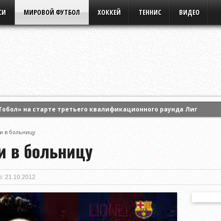
СИ
МИРОВОЙ ФУТБОЛ
ХОККЕЙ
ТЕННИС
ВИДЕО
Тобол» на старте третьего квалификационного раунда Лиги кон
ила Анастасию Потапову и вышла в 1/8 финала турнира WTA Cana
и в больницу
ртс» на старте третьего раунда квалификации Лиги Европы УЕФА
и в больницу
: 21.10.2012