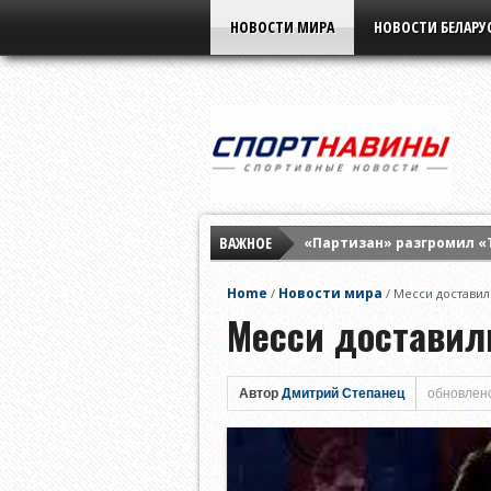
НОВОСТИ МИРА
НОВОСТИ БЕЛАРУ
ВАЖНОЕ
«Партизан» разгромил «
Элина Свитолина разгром
Home
Новости мира
/
/
Месси доставил
«Бенфика» разнесла «Ха
Месси доставил
Автор
Дмитрий Степанец
обновлено