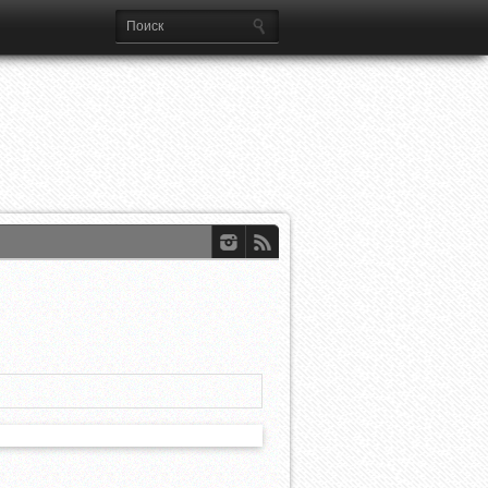
ференций УЕФА
dian Open