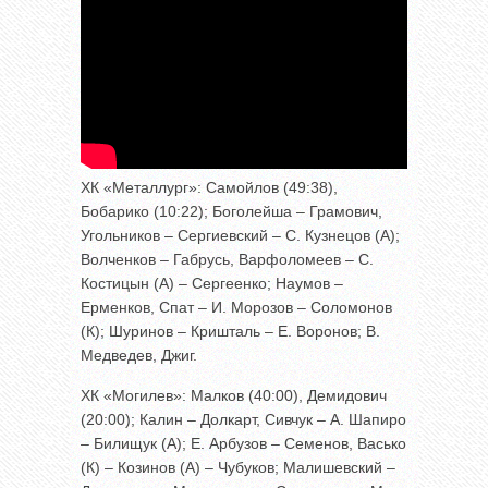
ХК «Металлург»: Самойлов (49:38),
Бобарико (10:22); Боголейша – Грамович,
Угольников – Сергиевский – С. Кузнецов (А);
Волченков – Габрусь, Варфоломеев – С.
Костицын (А) – Сергеенко; Наумов –
Ерменков, Спат – И. Морозов – Соломонов
(К); Шуринов – Кришталь – Е. Воронов; В.
Медведев, Джиг.
ХК «Могилев»: Малков (40:00), Демидович
(20:00); Калин – Долкарт, Сивчук – А. Шапиро
– Билищук (А); Е. Арбузов – Семенов, Васько
(К) – Козинов (А) – Чубуков; Малишевский –