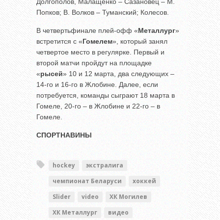
Долгополов, Малащенко – Сазановец – М.
Попков; В. Волков – Туманский; Колесов.
В четвертьфинале плей-офф «
Металлург
»
встретится с «
Гомелем
», который занял
четвертое место в регулярке. Первый и
второй матчи пройдут на площадке
«
рысей
» 10 и 12 марта, два следующих –
14-го и 16-го в Жлобине. Далее, если
потребуется, команды сыграют 18 марта в
Гомеле, 20-го – в Жлобине и 22-го – в
Гомеле.
СПОРТНАВИНЫ
hockey
экстралига
чемпионат Беларуси
хоккей
Slider
video
ХК Могилев
ХК Металлург
видео