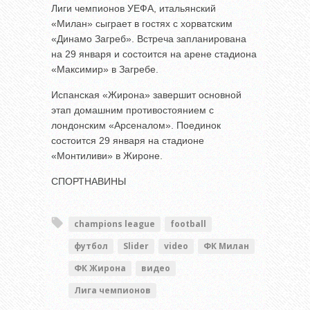
Лиги чемпионов УЕФА, итальянский
«Милан» сыграет в гостях с хорватским
«Динамо Загреб». Встреча запланирована
на 29 января и состоится на арене стадиона
«Максимир» в Загребе.
Испанская «Жирона» завершит основной
этап домашним противостоянием с
лондонским «Арсеналом». Поединок
состоится 29 января на стадионе
«Монтиливи» в Жироне.
СПОРТНАВИНЫ
champions league
football
футбол
Slider
video
ФК Милан
ФК Жирона
видео
Лига чемпионов