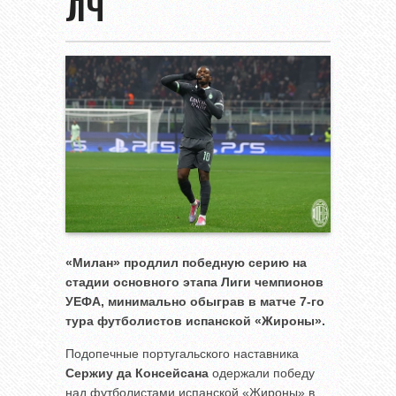
ЛЧ
«Милан» продлил победную серию на
стадии основного этапа Лиги чемпионов
УЕФА, минимально обыграв в матче 7-го
тура футболистов испанской «Жироны».
Подопечные португальского наставника
Сержиу да Консейсана
одержали победу
над футболистами испанской «Жироны» в