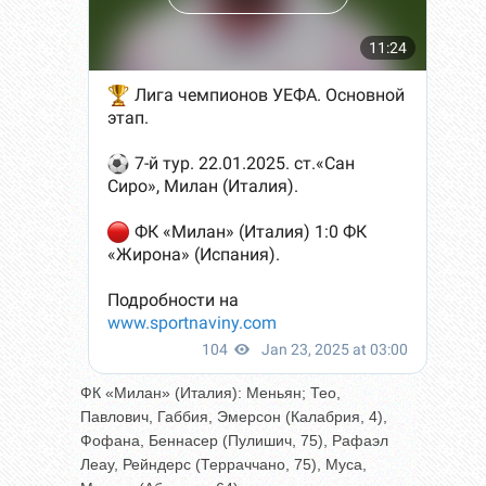
ФК «Милан» (Италия): Меньян; Тео,
Павлович, Габбия, Эмерсон (Калабрия, 4),
Фофана, Беннасер (Пулишич, 75), Рафаэл
Леау, Рейндерс (Терраччано, 75), Муса,