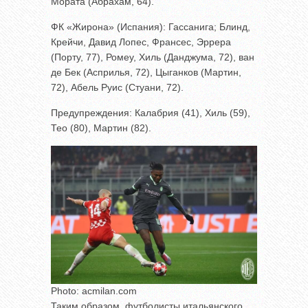
Мората (Абрахам, 64).
ФК «Жирона» (Испания): Гассанига; Блинд,
Крейчи, Давид Лопес, Франсес, Эррера
(Порту, 77), Ромеу, Хиль (Данджума, 72), ван
де Бек (Асприлья, 72), Цыганков (Мартин,
72), Абель Руис (Стуани, 72).
Предупреждения: Калабрия (41), Хиль (59),
Тео (80), Мартин (82).
Photo: acmilan.com
Таким образом, футболисты итальянского