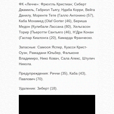
ФК «Лечче»: Фрюхтль Кристиан; Сиберт
Джамиль, Габриэл Тьягу, Ндаба Корри, Вейга
Данилу, Моренте Тете (Галло Антонино (57),
Каба Мохамед (Olaf Gorter (46), Бериша
Медон (Кулибали Лассана (80), Хельгасон
Торир (Пьеротти Сантьяго (46), Н’Дри Конан
(Гаспар Киалонга (20), Камарда Франческо.
Запасные: Самооя Яспер, Куасси Крист-
Оуэн, Рамадани Юльбер, Фальконе
Владимиро, Нико Ковач, Сала Алекс, Штулич
Никола.
Предупреждения: Риччи (35), Каба (43),
Павлович (70).
Удаление: Зиберт (18).