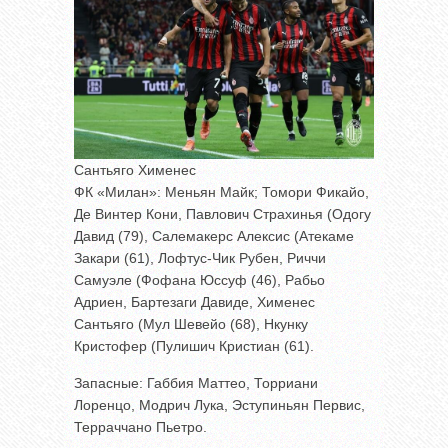
Сантьяго Хименес
ФК «Милан»: Меньян Майк; Томори Фикайо,
Де Винтер Кони, Павлович Страхинья (Одогу
Давид (79), Салемакерс Алексис (Атекаме
Закари (61), Лофтус-Чик Рубен, Риччи
Самуэле (Фофана Юссуф (46), Рабьо
Адриен, Бартезаги Давиде, Хименес
Сантьяго (Мул Шевейо (68), Нкунку
Кристофер (Пулишич Кристиан (61).
Запасные: Габбия Маттео, Торриани
Лоренцо, Модрич Лука, Эступиньян Первис,
Терраччано Пьетро.