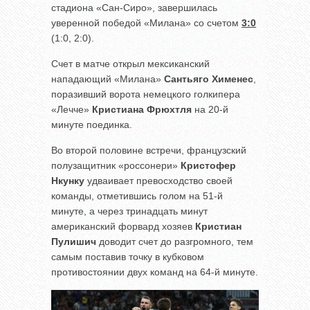
стадиона «Сан-Сиро», завершилась
уверенной победой «Милана» со счетом
3:0
(1:0, 2:0).
Счет в матче открыл мексиканский
нападающий «Милана»
Сантьяго Хименес
,
поразивший ворота немецкого голкипера
«Лечче»
Кристиана Фрюхтля
на 20-й
минуте поединка.
Во второй половине встречи, французский
полузащитник «россонери»
Кристофер
Нкунку
удваивает превосходство своей
команды, отметившись голом на 51-й
минуте, а через тринадцать минут
американский форвард хозяев
Кристиан
Пулишич
доводит счет до разгромного, тем
самым поставив точку в кубковом
противостоянии двух команд на 64-й минуте.