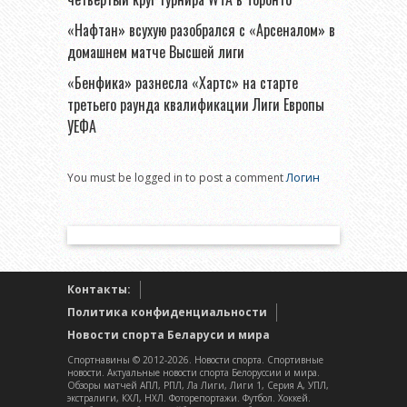
«Нафтан» всухую разобрался с «Арсеналом» в
домашнем матче Высшей лиги
«Бенфика» разнесла «Хартс» на старте
третьего раунда квалификации Лиги Европы
УЕФА
You must be logged in to post a comment
Логин
Контакты:
Политика конфиденциальности
Новости спорта Беларуси и мира
Спортнавины © 2012-2026. Новости спорта. Спортивные
новости. Актуальные новости спорта Белоруссии и мира.
Обзоры матчей АПЛ, РПЛ, Ла Лиги, Лиги 1, Серия А, УПЛ,
экстралиги, КХЛ, НХЛ. Фоторепортажи. Футбол. Хоккей.