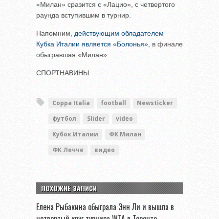
«Милан» сразится с «Лацио», с четвертого
раунда вступившим в турнир.
Напомним,
действующим обладателем
Кубка Италии является «Болонья»
, в финале
обыгравшая «Милан».
СПОРТНАВИНЫ
Coppa Italia
football
Newsticker
футбол
Slider
video
Кубок Италии
ФК Милан
ФК Лечче
видео
ПОХОЖИЕ ЗАПИСИ
Елена Рыбакина обыграла Энн Ли и вышла в
четвертый круг турнира WTA в Торонто