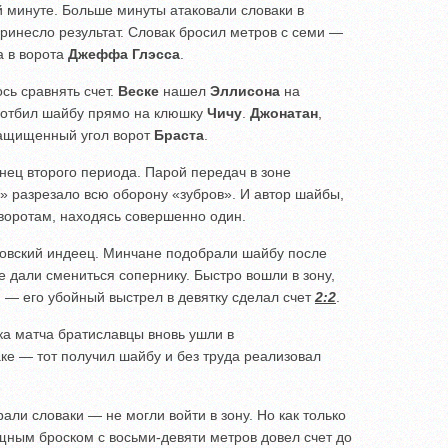
й минуте. Больше минуты атаковали словаки в
принесло результат. Словак бросил метров с семи —
а в ворота
Джеффа Глэсса
.
сь сравнять счет.
Веске
нашел
Эллисона
на
отбил шайбу прямо на клюшку
Чичу
.
Джонатан
,
защищенный угол ворот
Браста
.
нец второго периода. Парой передач в зоне
» разрезало всю оборону «зубров». И автор шайбы,
 воротам, находясь совершенно один.
овский индеец. Минчане подобрали шайбу после
Не дали смениться сопернику. Быстро вошли в зону,
— его убойный выстрел в девятку сделал счет
2:2
.
зка матча братиславцы вновь ушли в
ке — тот получил шайбу и без труда реализовал
рали словаки — не могли войти в зону. Но как только
ным броском с восьми-девяти метров довел счет до