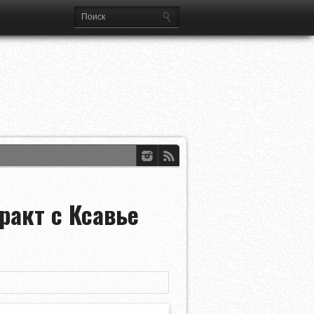
ференций УЕФА
dian Open
ракт с Ксавье