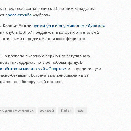
ило трудовое соглашение с 31-летним канадским
ает
пресс-служба
«зубров».
ны
Ксавье Уэлле
примкнул к стану минского «Динамо»
ий клуб в КХЛ 57 поединков, в которых отметился 2
ьтативными передачами при коэффициенте
но провело выездную серию игр регулярного
ной лиги, одержав четыре победы кряду. В
ю обыграли московский «Спартак»
и в предстоящем
расно-белыми». Встреча запланирована на 27
к-арена» в белорусской столице.
хк динамо-минск
хоккей
Slider
кхл