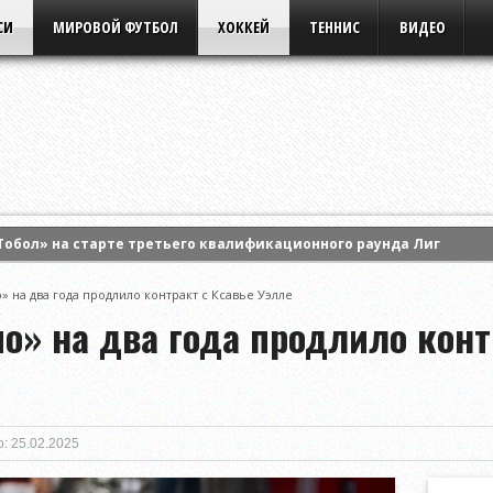
СИ
МИРОВОЙ ФУТБОЛ
ХОККЕЙ
ТЕННИС
ВИДЕО
Тобол» на старте третьего квалификационного раунда Лиги кон
ила Анастасию Потапову и вышла в 1/8 финала турнира WTA Cana
 на два года продлило контракт с Ксавье Уэлле
ртс» на старте третьего раунда квалификации Лиги Европы УЕФА
о» на два года продлило конт
: 25.02.2025