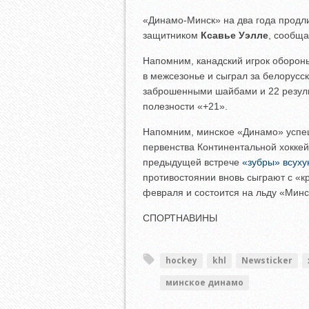
«Динамо-Минск» на два года продл
защитником
Ксавье Уэлле
, сообщ
Напомним, канадский игрок оборо
в межсезонье и сыграл за белорусск
заброшенными шайбами и 22 резул
полезности «+21».
Напомним, минское «Динамо» успеш
первенства Континентальной хоккей
предыдущей встрече
«зубры» всуху
противостоянии вновь сыграют с «к
февраля и состоится на льду «Минс
СПОРТНАВИНЫ
hockey
khl
Newsticker
минское динамо