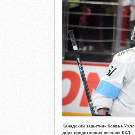
Канадский защитник Ксавье Уэлл
двух предстоящих сезонах КХЛ.