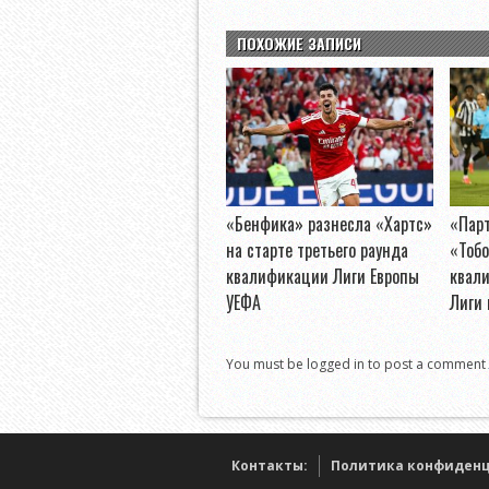
ПОХОЖИЕ ЗАПИСИ
«Бенфика» разнесла «Хартс»
«Пар
на старте третьего раунда
«Тобо
квалификации Лиги Европы
квал
УЕФА
Лиги
You must be logged in to post a comment
Контакты:
Политика конфиден