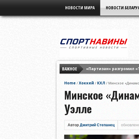
НОВОСТИ МИРА
НОВОСТИ БЕЛАРУ
ВАЖНОЕ
«Партизан» разгромил «
Элина Свитолина разгром
Home
Хоккей
КХЛ
/
/
/
Минское «Динамо»
«Бенфика» разнесла «Ха
Минское «Динам
Уэлле
Автор
Дмитрий Степанец
обновлено