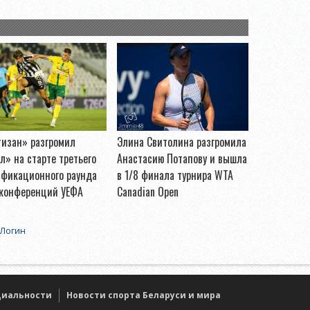
тизан» разгромил
Элина Свитолина разгромила
л» на старте третьего
Анастасию Потапову и вышла
ификационного раунда
в 1/8 финала турнира WTA
 конференций УЕФА
Canadian Open
Логин
циальности
Новости спорта Беларуси и мира