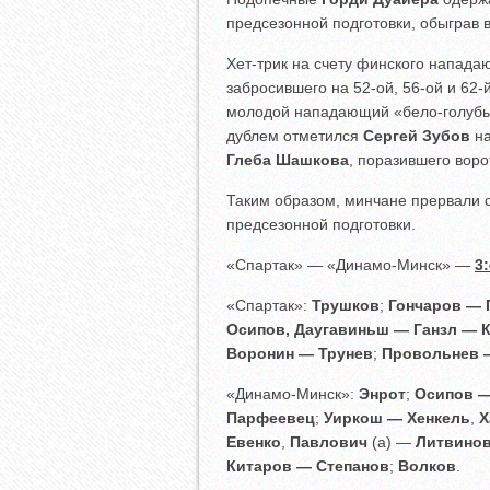
предсезонной подготовки, обыграв 
Хет-трик на счету финского напад
забросившего на 52-ой, 56-ой и 62
молодой нападающий «бело-голуб
дублем отметился
Сергей Зубов
на
Глеба Шашкова
, поразившего вор
Таким образом, минчане прервали 
предсезонной подготовки.
«Спартак» — «Динамо-Минск» —
3:
«Спартак»:
Трушков
;
Гончаров — 
Осипов, Даугавиньш — Ганзл — 
Воронин — Трунев
;
Провольнев 
«Динамо-Минск»:
Энрот
;
Осипов —
Парфеевец
;
Уиркош — Хенкель
,
Х
Евенко
,
Павлович
(а) —
Литвино
Китаров — Степанов
;
Волков
.