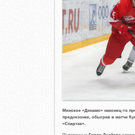
Минское «Динамо» наконец-то п
предсезонке, обыграв в матче К
«Спартак».
Подопечные
Горди Дуайера
одержа