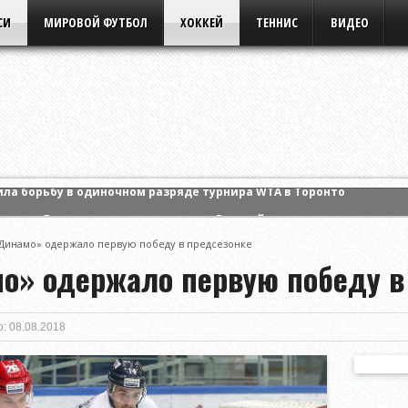
СИ
МИРОВОЙ ФУТБОЛ
ХОККЕЙ
ТЕННИС
ВИДЕО
ансов «Днепру» в домашнем матче Высшей лиги
 Энн Ли и вышла в четвертый круг турнира WTA в Торонто
Динамо» одержало первую победу в предсезонке
ла борьбу в одиночном разряде турнира WTA в Торонто
о» одержало первую победу в
: 08.08.2018