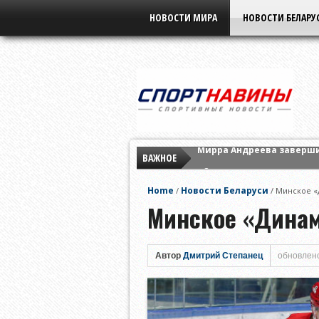
НОВОСТИ МИРА
НОВОСТИ БЕЛАРУ
ВАЖНОЕ
«Славия» не оставила ш
Елена Рыбакина обыграла
Home
Новости Беларуси
/
/
Минское «
Мирра Андреева заверши
Минское «Динам
Автор
Дмитрий Степанец
обновлено