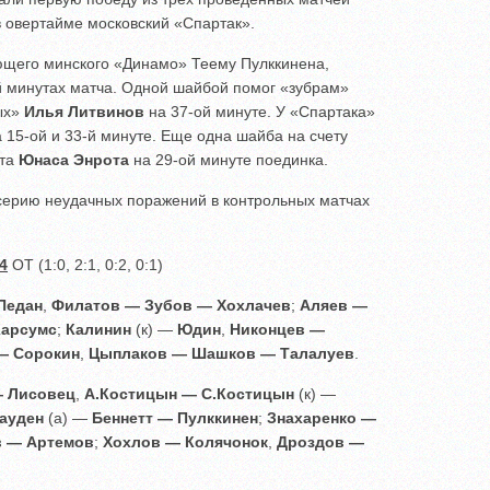
в овертайме московский «Спартак».
ающего минского «Динамо» Теему Пулккинена,
-й минутах матча. Одной шайбой помог «зубрам»
ых»
Илья Литвинов
на 37-ой минуте. У «Спартака»
 15-ой и 33-й минуте. Еще одна шайба на счету
ота
Юнаса Энрота
на 29-ой минуте поединка.
серию неудачных поражений в контрольных матчах
4
ОТ (1:0, 2:1, 0:2, 0:1)
Педан
,
Филатов — Зубов — Хохлачев
;
Аляев —
Карсумс
;
Калинин
(к) —
Юдин
,
Никонцев —
— Сорокин
,
Цыплаков — Шашков — Талалуев
.
 Лисовец
,
А.Костицын — С.Костицын
(к) —
ауден
(а) —
Беннетт — Пулккинен
;
Знахаренко —
в — Артемов
;
Хохлов — Колячонок
,
Дроздов —