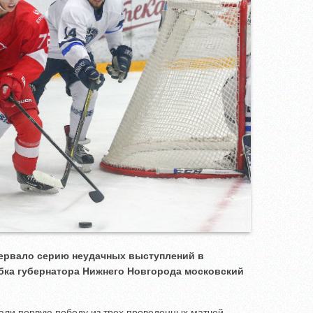
рервало серию неудачных выступлений в
убка губернатора Нижнего Новгорода московский
ли первую победу из трех проведенных матчей